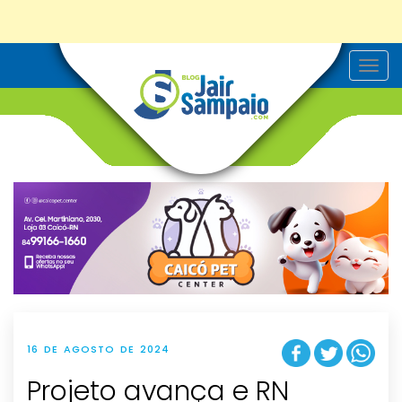
T
o
g
g
l
e
n
a
v
i
g
a
t
i
o
n
16 DE AGOSTO DE 2024
Projeto avança e RN