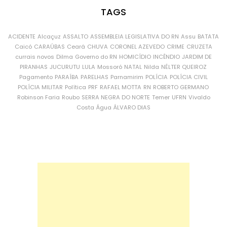
TAGS
ACIDENTE
Alcaçuz
ASSALTO
ASSEMBLEIA LEGISLATIVA DO RN
Assu
BATATA
Caicó
CARAÚBAS
Ceará
CHUVA
CORONEL AZEVEDO
CRIME
CRUZETA
currais novos
Dilma
Governo do RN
HOMICÍDIO
INCÊNDIO
JARDIM DE
PIRANHAS
JUCURUTU
LULA
Mossoró
NATAL
Nilda
NÉLTER QUEIROZ
Pagamento
PARAÍBA
PARELHAS
Parnamirim
POLÍCIA
POLÍCIA CIVIL
POLÍCIA MILITAR
Política
PRF
RAFAEL MOTTA
RN
ROBERTO GERMANO
Robinson Faria
Roubo
SERRA NEGRA DO NORTE
Temer
UFRN
Vivaldo
Costa
Água
ÁLVARO DIAS