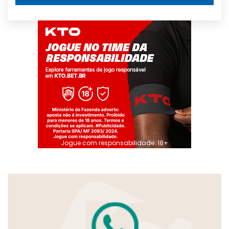
Jogue com responsabilidade. 18+