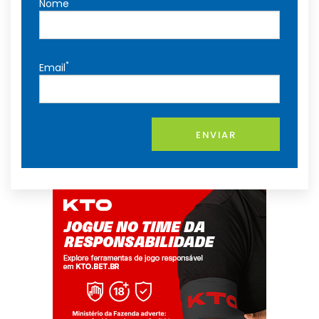
*
Nome
*
Email
ENVIAR