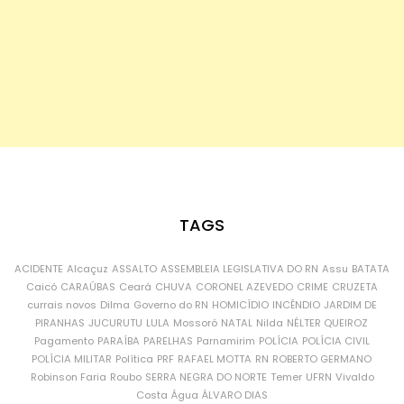
TAGS
ACIDENTE
Alcaçuz
ASSALTO
ASSEMBLEIA LEGISLATIVA DO RN
Assu
BATATA
Caicó
CARAÚBAS
Ceará
CHUVA
CORONEL AZEVEDO
CRIME
CRUZETA
currais novos
Dilma
Governo do RN
HOMICÍDIO
INCÊNDIO
JARDIM DE
PIRANHAS
JUCURUTU
LULA
Mossoró
NATAL
Nilda
NÉLTER QUEIROZ
Pagamento
PARAÍBA
PARELHAS
Parnamirim
POLÍCIA
POLÍCIA CIVIL
POLÍCIA MILITAR
Política
PRF
RAFAEL MOTTA
RN
ROBERTO GERMANO
Robinson Faria
Roubo
SERRA NEGRA DO NORTE
Temer
UFRN
Vivaldo
Costa
Água
ÁLVARO DIAS