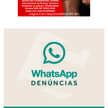
Jogue com responsabilidade. 18+