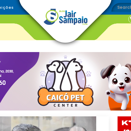
eições