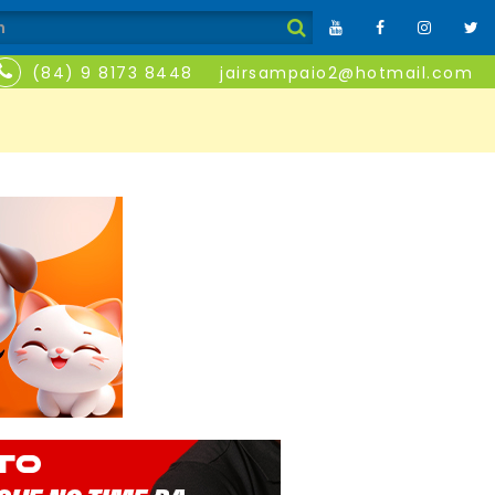
(84) 9 8173 8448
jairsampaio2@hotmail.com