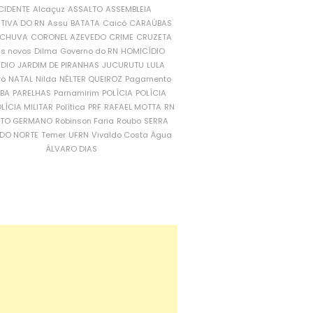
CIDENTE
Alcaçuz
ASSALTO
ASSEMBLEIA
ATIVA DO RN
Assu
BATATA
Caicó
CARAÚBAS
CHUVA
CORONEL AZEVEDO
CRIME
CRUZETA
is novos
Dilma
Governo do RN
HOMICÍDIO
NDIO
JARDIM DE PIRANHAS
JUCURUTU
LULA
ró
NATAL
Nilda
NÉLTER QUEIROZ
Pagamento
ÍBA
PARELHAS
Parnamirim
POLÍCIA
POLÍCIA
LÍCIA MILITAR
Política
PRF
RAFAEL MOTTA
RN
RTO GERMANO
Robinson Faria
Roubo
SERRA
DO NORTE
Temer
UFRN
Vivaldo Costa
Água
ÁLVARO DIAS