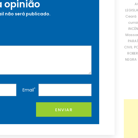
a opinião
A
LEGISL
il não será publicado.
Ceará
curra
INCÊ
Mosso
PARA
CIVIL
PO
ROBE
NEGRA 
*
Email
ENVIAR