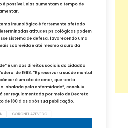
ão é possível, elas aumentam o tempo de
lamentar.
stema imunológico é fortemente afetado
 determinadas atitudes psicológicas podem
 esse sistema de defesa, favorecendo uma
 mais sobrevida e até mesmo a cura da
de” é um dos direitos sociais do cidadão
Federal de 1988. “E preservar a saúde mental
câncer é um ato de amor, que tenta
foi abalada pela enfermidade”, concluiu.
rá ser regulamentada por meio de Decreto
zo de 180 dias após sua publicação.
RN
CORONEL AZEVEDO