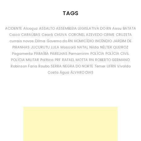
TAGS
ACIDENTE
Alcaçuz
ASSALTO
ASSEMBLEIA LEGISLATIVA DO RN
Assu
BATATA
Caicó
CARAÚBAS
Ceará
CHUVA
CORONEL AZEVEDO
CRIME
CRUZETA
currais novos
Dilma
Governo do RN
HOMICÍDIO
INCÊNDIO
JARDIM DE
PIRANHAS
JUCURUTU
LULA
Mossoró
NATAL
Nilda
NÉLTER QUEIROZ
Pagamento
PARAÍBA
PARELHAS
Parnamirim
POLÍCIA
POLÍCIA CIVIL
POLÍCIA MILITAR
Política
PRF
RAFAEL MOTTA
RN
ROBERTO GERMANO
Robinson Faria
Roubo
SERRA NEGRA DO NORTE
Temer
UFRN
Vivaldo
Costa
Água
ÁLVARO DIAS