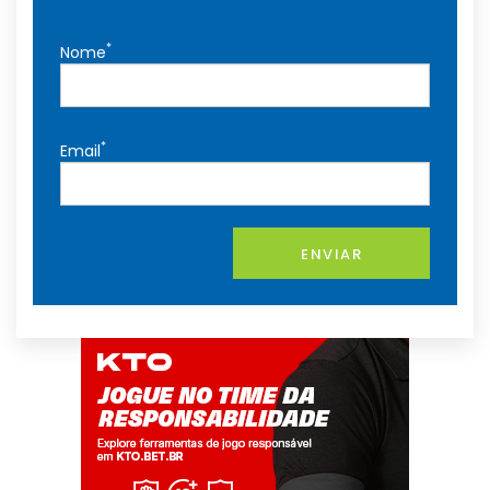
*
Nome
*
Email
ENVIAR