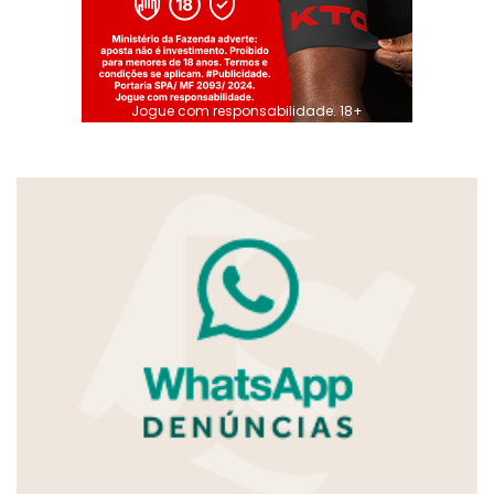
Jogue com responsabilidade. 18+