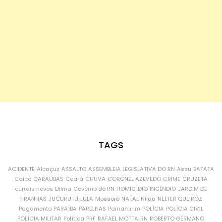
TAGS
ACIDENTE
Alcaçuz
ASSALTO
ASSEMBLEIA LEGISLATIVA DO RN
Assu
BATATA
Caicó
CARAÚBAS
Ceará
CHUVA
CORONEL AZEVEDO
CRIME
CRUZETA
currais novos
Dilma
Governo do RN
HOMICÍDIO
INCÊNDIO
JARDIM DE
PIRANHAS
JUCURUTU
LULA
Mossoró
NATAL
Nilda
NÉLTER QUEIROZ
Pagamento
PARAÍBA
PARELHAS
Parnamirim
POLÍCIA
POLÍCIA CIVIL
POLÍCIA MILITAR
Política
PRF
RAFAEL MOTTA
RN
ROBERTO GERMANO