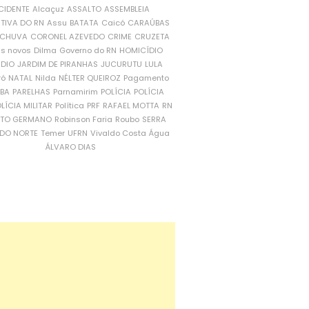
CIDENTE
Alcaçuz
ASSALTO
ASSEMBLEIA
ATIVA DO RN
Assu
BATATA
Caicó
CARAÚBAS
CHUVA
CORONEL AZEVEDO
CRIME
CRUZETA
is novos
Dilma
Governo do RN
HOMICÍDIO
NDIO
JARDIM DE PIRANHAS
JUCURUTU
LULA
ró
NATAL
Nilda
NÉLTER QUEIROZ
Pagamento
ÍBA
PARELHAS
Parnamirim
POLÍCIA
POLÍCIA
LÍCIA MILITAR
Política
PRF
RAFAEL MOTTA
RN
RTO GERMANO
Robinson Faria
Roubo
SERRA
DO NORTE
Temer
UFRN
Vivaldo Costa
Água
ÁLVARO DIAS