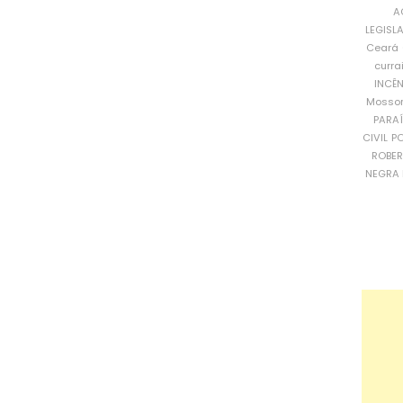
A
LEGISL
Ceará
curra
INCÊ
Mosso
PARA
CIVIL
PO
ROBE
NEGRA 