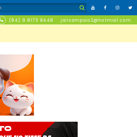
(84) 9 8173 8448
jairsampaio2@hotmail.com