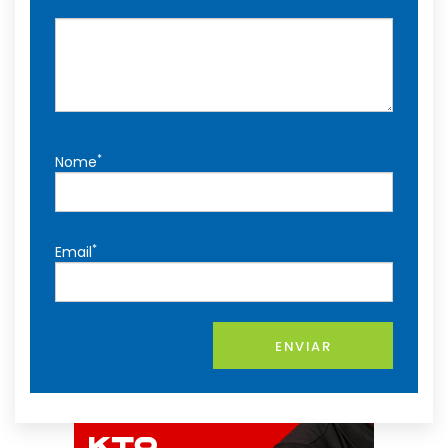
*
Nome
*
Email
ENVIAR