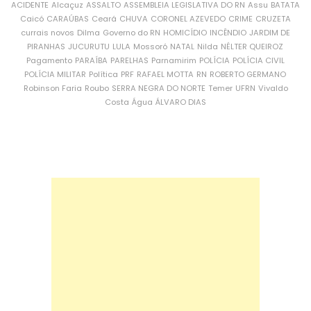
ACIDENTE
Alcaçuz
ASSALTO
ASSEMBLEIA LEGISLATIVA DO RN
Assu
BATATA
Caicó
CARAÚBAS
Ceará
CHUVA
CORONEL AZEVEDO
CRIME
CRUZETA
currais novos
Dilma
Governo do RN
HOMICÍDIO
INCÊNDIO
JARDIM DE
PIRANHAS
JUCURUTU
LULA
Mossoró
NATAL
Nilda
NÉLTER QUEIROZ
Pagamento
PARAÍBA
PARELHAS
Parnamirim
POLÍCIA
POLÍCIA CIVIL
POLÍCIA MILITAR
Política
PRF
RAFAEL MOTTA
RN
ROBERTO GERMANO
Robinson Faria
Roubo
SERRA NEGRA DO NORTE
Temer
UFRN
Vivaldo
Costa
Água
ÁLVARO DIAS