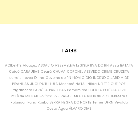
TAGS
ACIDENTE
Alcaçuz
ASSALTO
ASSEMBLEIA LEGISLATIVA DO RN
Assu
BATATA
Caicó
CARAÚBAS
Ceará
CHUVA
CORONEL AZEVEDO
CRIME
CRUZETA
currais novos
Dilma
Governo do RN
HOMICÍDIO
INCÊNDIO
JARDIM DE
PIRANHAS
JUCURUTU
LULA
Mossoró
NATAL
Nilda
NÉLTER QUEIROZ
Pagamento
PARAÍBA
PARELHAS
Parnamirim
POLÍCIA
POLÍCIA CIVIL
POLÍCIA MILITAR
Política
PRF
RAFAEL MOTTA
RN
ROBERTO GERMANO
Robinson Faria
Roubo
SERRA NEGRA DO NORTE
Temer
UFRN
Vivaldo
Costa
Água
ÁLVARO DIAS