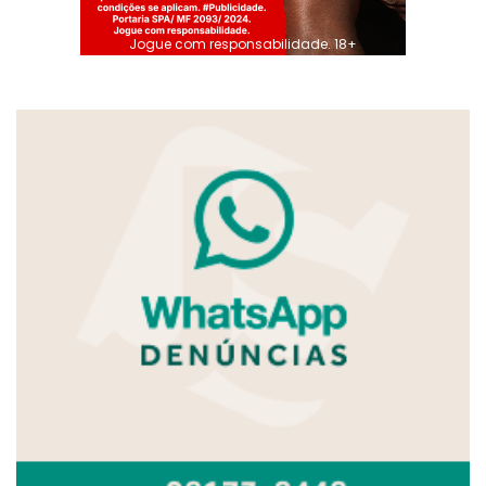
Jogue com responsabilidade. 18+