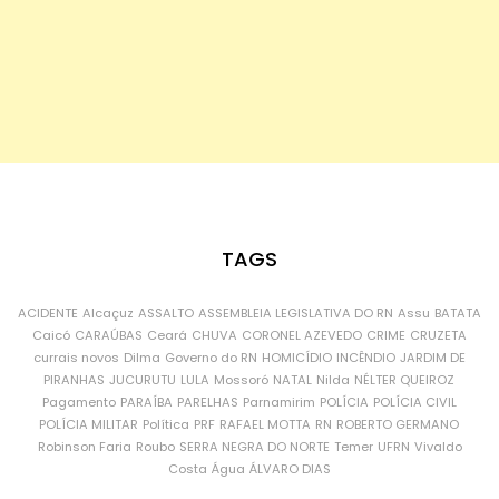
TAGS
ACIDENTE
Alcaçuz
ASSALTO
ASSEMBLEIA LEGISLATIVA DO RN
Assu
BATATA
Caicó
CARAÚBAS
Ceará
CHUVA
CORONEL AZEVEDO
CRIME
CRUZETA
currais novos
Dilma
Governo do RN
HOMICÍDIO
INCÊNDIO
JARDIM DE
PIRANHAS
JUCURUTU
LULA
Mossoró
NATAL
Nilda
NÉLTER QUEIROZ
Pagamento
PARAÍBA
PARELHAS
Parnamirim
POLÍCIA
POLÍCIA CIVIL
POLÍCIA MILITAR
Política
PRF
RAFAEL MOTTA
RN
ROBERTO GERMANO
Robinson Faria
Roubo
SERRA NEGRA DO NORTE
Temer
UFRN
Vivaldo
Costa
Água
ÁLVARO DIAS