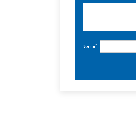
*
Nome