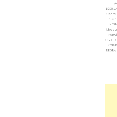
A
LEGISL
Ceará
curra
INCÊ
Mosso
PARA
CIVIL
PO
ROBE
NEGRA 