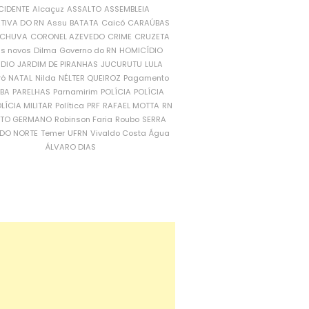
CIDENTE
Alcaçuz
ASSALTO
ASSEMBLEIA
ATIVA DO RN
Assu
BATATA
Caicó
CARAÚBAS
CHUVA
CORONEL AZEVEDO
CRIME
CRUZETA
is novos
Dilma
Governo do RN
HOMICÍDIO
NDIO
JARDIM DE PIRANHAS
JUCURUTU
LULA
ró
NATAL
Nilda
NÉLTER QUEIROZ
Pagamento
ÍBA
PARELHAS
Parnamirim
POLÍCIA
POLÍCIA
LÍCIA MILITAR
Política
PRF
RAFAEL MOTTA
RN
RTO GERMANO
Robinson Faria
Roubo
SERRA
DO NORTE
Temer
UFRN
Vivaldo Costa
Água
ÁLVARO DIAS