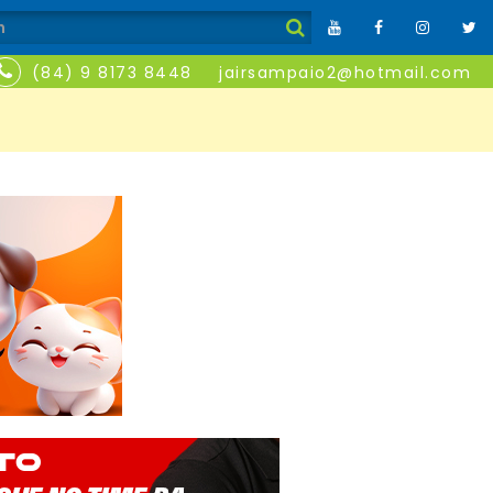
(84) 9 8173 8448
jairsampaio2@hotmail.com