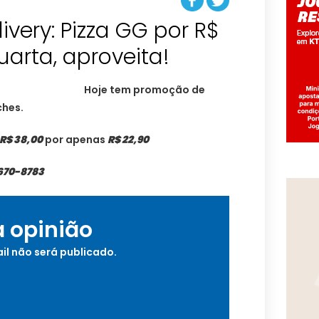
very: Pizza GG por R$
uarta, aproveita!
Hoje tem promoção de
ches.
 R$ 38,00
por apenas
R$ 22,90
9670-8783
a opinião
il não será publicado.