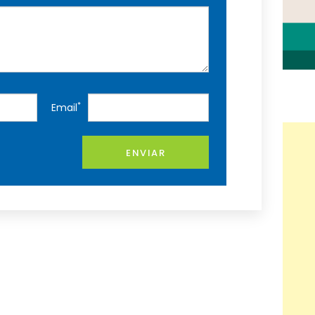
*
Email
ENVIAR