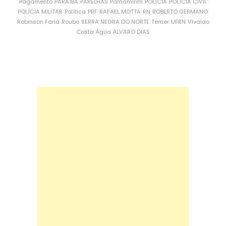
Pagamento
PARAÍBA
PARELHAS
Parnamirim
POLÍCIA
POLÍCIA CIVIL
POLÍCIA MILITAR
Política
PRF
RAFAEL MOTTA
RN
ROBERTO GERMANO
Robinson Faria
Roubo
SERRA NEGRA DO NORTE
Temer
UFRN
Vivaldo
Costa
Água
ÁLVARO DIAS