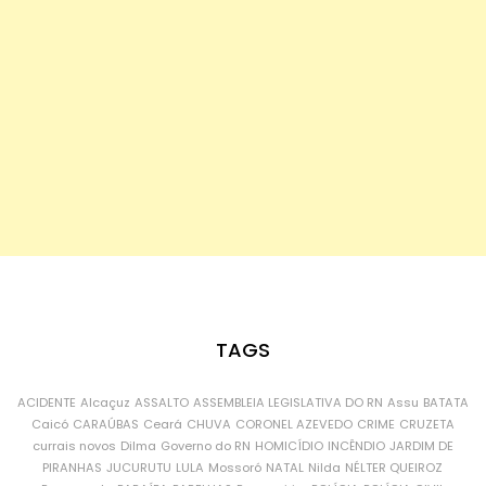
TAGS
ACIDENTE
Alcaçuz
ASSALTO
ASSEMBLEIA LEGISLATIVA DO RN
Assu
BATATA
Caicó
CARAÚBAS
Ceará
CHUVA
CORONEL AZEVEDO
CRIME
CRUZETA
currais novos
Dilma
Governo do RN
HOMICÍDIO
INCÊNDIO
JARDIM DE
PIRANHAS
JUCURUTU
LULA
Mossoró
NATAL
Nilda
NÉLTER QUEIROZ