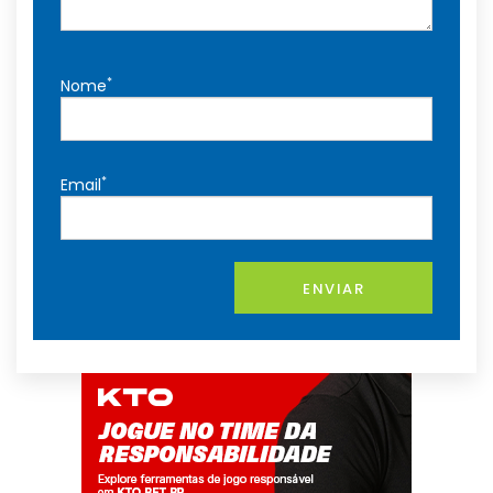
*
Nome
*
Email
ENVIAR