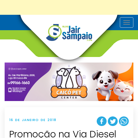
T
o
g
g
l
e
n
a
v
i
g
a
t
i
o
n
16 DE JANEIRO DE 2018
Promoção na Via Diesel