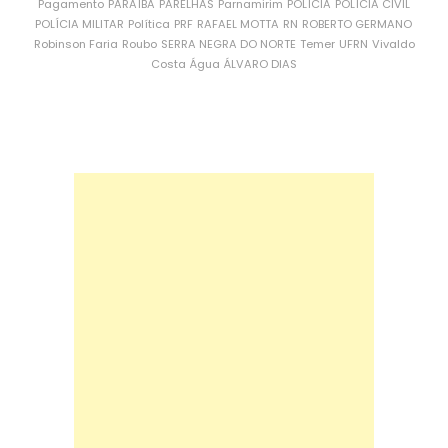
Pagamento
PARAÍBA
PARELHAS
Parnamirim
POLÍCIA
POLÍCIA CIVIL
POLÍCIA MILITAR
Política
PRF
RAFAEL MOTTA
RN
ROBERTO GERMANO
Robinson Faria
Roubo
SERRA NEGRA DO NORTE
Temer
UFRN
Vivaldo
Costa
Água
ÁLVARO DIAS