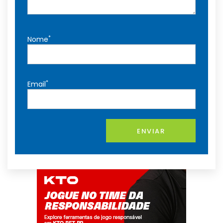
*
Nome
*
Email
ENVIAR