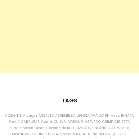
TAGS
ACIDENTE
Alcaçuz
ASSALTO
ASSEMBLEIA LEGISLATIVA DO RN
Assu
BATATA
Caicó
CARAÚBAS
Ceará
CHUVA
CORONEL AZEVEDO
CRIME
CRUZETA
currais novos
Dilma
Governo do RN
HOMICÍDIO
INCÊNDIO
JARDIM DE
PIRANHAS
JUCURUTU
LULA
Mossoró
NATAL
Nilda
NÉLTER QUEIROZ