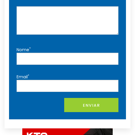
*
Nome
*
Email
ENVIAR