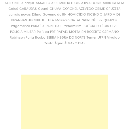
ACIDENTE
Alcaçuz
ASSALTO
ASSEMBLEIA LEGISLATIVA DO RN
Assu
BATATA
Caicó
CARAÚBAS
Ceará
CHUVA
CORONEL AZEVEDO
CRIME
CRUZETA
currais novos
Dilma
Governo do RN
HOMICÍDIO
INCÊNDIO
JARDIM DE
PIRANHAS
JUCURUTU
LULA
Mossoró
NATAL
Nilda
NÉLTER QUEIROZ
Pagamento
PARAÍBA
PARELHAS
Parnamirim
POLÍCIA
POLÍCIA CIVIL
POLÍCIA MILITAR
Política
PRF
RAFAEL MOTTA
RN
ROBERTO GERMANO
Robinson Faria
Roubo
SERRA NEGRA DO NORTE
Temer
UFRN
Vivaldo
Costa
Água
ÁLVARO DIAS