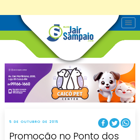
T
o
g
g
l
e
n
a
v
i
g
a
t
i
o
n
5 DE OUTUBRO DE 2015
Promoção no Ponto dos