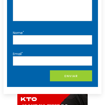
*
Nome
*
Email
ENVIAR