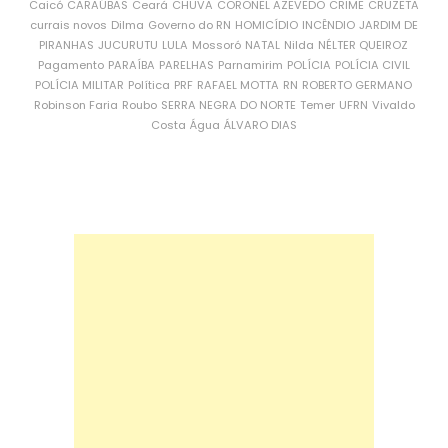
Caicó
CARAÚBAS
Ceará
CHUVA
CORONEL AZEVEDO
CRIME
CRUZETA
currais novos
Dilma
Governo do RN
HOMICÍDIO
INCÊNDIO
JARDIM DE
PIRANHAS
JUCURUTU
LULA
Mossoró
NATAL
Nilda
NÉLTER QUEIROZ
Pagamento
PARAÍBA
PARELHAS
Parnamirim
POLÍCIA
POLÍCIA CIVIL
POLÍCIA MILITAR
Política
PRF
RAFAEL MOTTA
RN
ROBERTO GERMANO
Robinson Faria
Roubo
SERRA NEGRA DO NORTE
Temer
UFRN
Vivaldo
Costa
Água
ÁLVARO DIAS