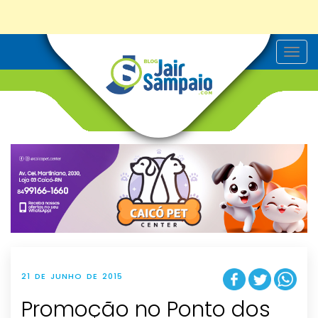
T
o
g
g
l
e
n
a
v
i
g
a
t
i
o
n
21 DE JUNHO DE 2015
Promoção no Ponto dos