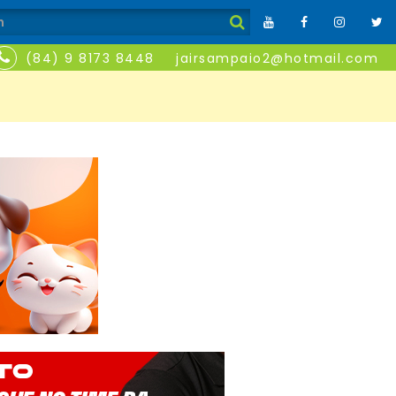
(84) 9 8173 8448
jairsampaio2@hotmail.com