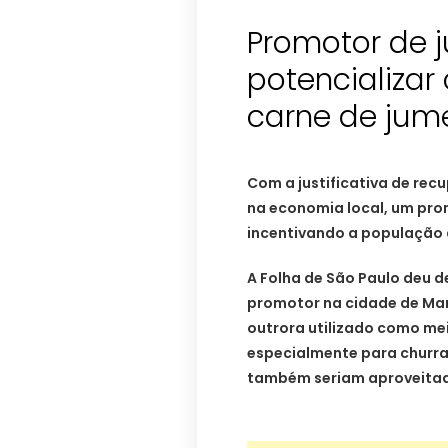
Promotor de j
potencializar
carne de jumen
Com a justificativa de re
na economia local, um pro
incentivando a população a
A Folha de São Paulo deu de
promotor na cidade de Mart
outrora utilizado como mei
especialmente para churras
também seriam aproveita