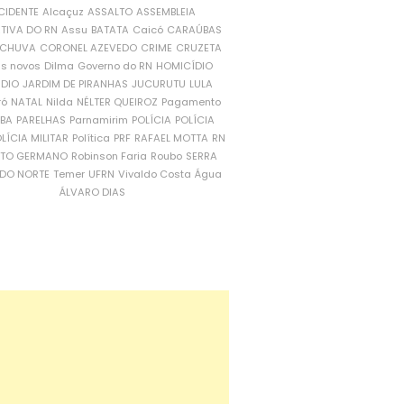
CIDENTE
Alcaçuz
ASSALTO
ASSEMBLEIA
ATIVA DO RN
Assu
BATATA
Caicó
CARAÚBAS
CHUVA
CORONEL AZEVEDO
CRIME
CRUZETA
is novos
Dilma
Governo do RN
HOMICÍDIO
NDIO
JARDIM DE PIRANHAS
JUCURUTU
LULA
ró
NATAL
Nilda
NÉLTER QUEIROZ
Pagamento
ÍBA
PARELHAS
Parnamirim
POLÍCIA
POLÍCIA
LÍCIA MILITAR
Política
PRF
RAFAEL MOTTA
RN
RTO GERMANO
Robinson Faria
Roubo
SERRA
DO NORTE
Temer
UFRN
Vivaldo Costa
Água
ÁLVARO DIAS