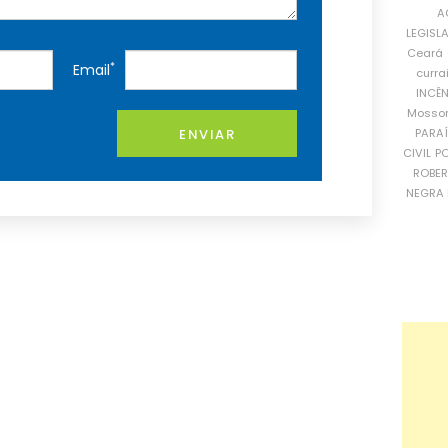
A
LEGISL
Ceará
*
Email
curra
INCÊ
Mosso
PARA
ENVIAR
CIVIL
PO
ROBE
NEGRA 