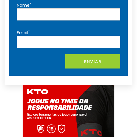
*
Nome
*
Email
ENVIAR