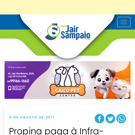
T
o
g
g
l
e
n
a
v
i
g
a
t
i
o
n
4 DE AGOSTO DE 2017
Propina paga à Infra-