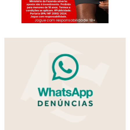
Jogue com responsabilidade. 18+