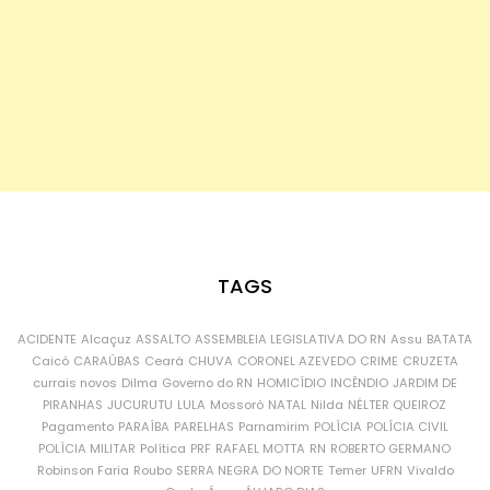
TAGS
ACIDENTE
Alcaçuz
ASSALTO
ASSEMBLEIA LEGISLATIVA DO RN
Assu
BATATA
Caicó
CARAÚBAS
Ceará
CHUVA
CORONEL AZEVEDO
CRIME
CRUZETA
currais novos
Dilma
Governo do RN
HOMICÍDIO
INCÊNDIO
JARDIM DE
PIRANHAS
JUCURUTU
LULA
Mossoró
NATAL
Nilda
NÉLTER QUEIROZ
Pagamento
PARAÍBA
PARELHAS
Parnamirim
POLÍCIA
POLÍCIA CIVIL
POLÍCIA MILITAR
Política
PRF
RAFAEL MOTTA
RN
ROBERTO GERMANO
Robinson Faria
Roubo
SERRA NEGRA DO NORTE
Temer
UFRN
Vivaldo