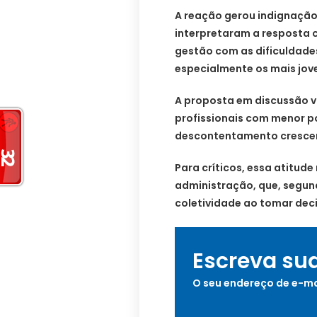
A reação gerou indignação
interpretaram a resposta 
gestão com as dificuldade
especialmente os mais jov
A proposta em discussão vi
profissionais com menor po
descontentamento crescen
Para críticos, essa atitud
administração, que, segun
coletividade ao tomar dec
Escreva su
O seu endereço de e-ma