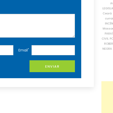
A
LEGISL
Ceará
curra
INCÊ
Mosso
PARA
CIVIL
PO
ROBE
NEGRA 
*
Email
ENVIAR