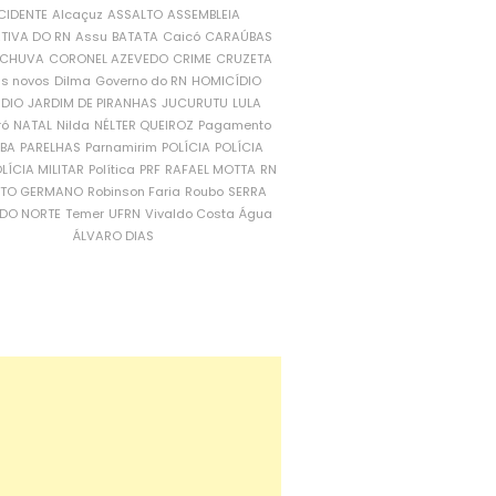
CIDENTE
Alcaçuz
ASSALTO
ASSEMBLEIA
ATIVA DO RN
Assu
BATATA
Caicó
CARAÚBAS
CHUVA
CORONEL AZEVEDO
CRIME
CRUZETA
is novos
Dilma
Governo do RN
HOMICÍDIO
NDIO
JARDIM DE PIRANHAS
JUCURUTU
LULA
ró
NATAL
Nilda
NÉLTER QUEIROZ
Pagamento
ÍBA
PARELHAS
Parnamirim
POLÍCIA
POLÍCIA
LÍCIA MILITAR
Política
PRF
RAFAEL MOTTA
RN
RTO GERMANO
Robinson Faria
Roubo
SERRA
DO NORTE
Temer
UFRN
Vivaldo Costa
Água
ÁLVARO DIAS