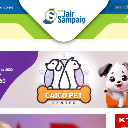
eições