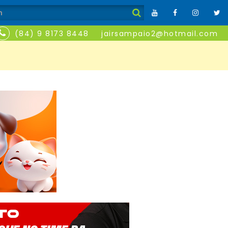
(84) 9 8173 8448
jairsampaio2@hotmail.com