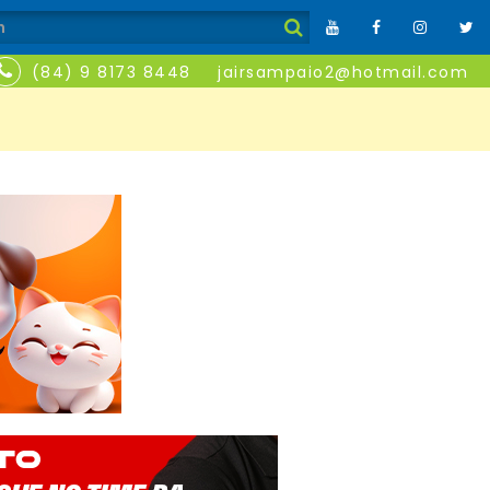
(84) 9 8173 8448
jairsampaio2@hotmail.com