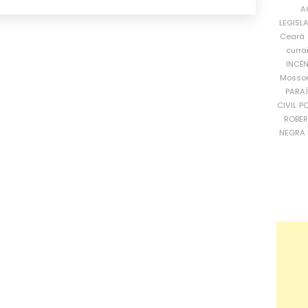
A
LEGISL
Ceará
curra
INCÊ
Mosso
PARA
CIVIL
PO
ROBE
NEGRA 