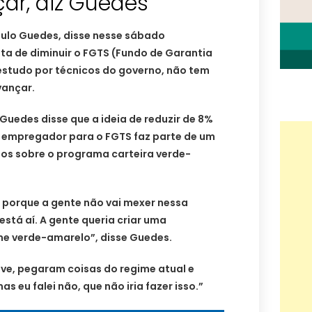
ar, diz Guedes
aulo Guedes, disse nesse sábado
ta de diminuir o FGTS (Fundo de Garantia
estudo por técnicos do governo, não tem
vançar.
 Guedes disse que a ideia de reduzir de 8%
 empregador para o FGTS faz parte de um
nos sobre o programa carteira verde-
] porque a gente não vai mexer nessa
está aí. A gente queria criar uma
ime verde-amarelo”, disse Guedes.
usive, pegaram coisas do regime atual e
s eu falei não, que não iria fazer isso.”