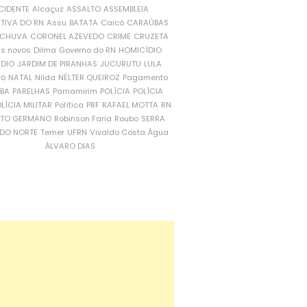
CIDENTE
Alcaçuz
ASSALTO
ASSEMBLEIA
ATIVA DO RN
Assu
BATATA
Caicó
CARAÚBAS
CHUVA
CORONEL AZEVEDO
CRIME
CRUZETA
is novos
Dilma
Governo do RN
HOMICÍDIO
NDIO
JARDIM DE PIRANHAS
JUCURUTU
LULA
ró
NATAL
Nilda
NÉLTER QUEIROZ
Pagamento
ÍBA
PARELHAS
Parnamirim
POLÍCIA
POLÍCIA
LÍCIA MILITAR
Política
PRF
RAFAEL MOTTA
RN
RTO GERMANO
Robinson Faria
Roubo
SERRA
DO NORTE
Temer
UFRN
Vivaldo Costa
Água
ÁLVARO DIAS