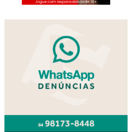
Jogue com responsabilidade. 18+