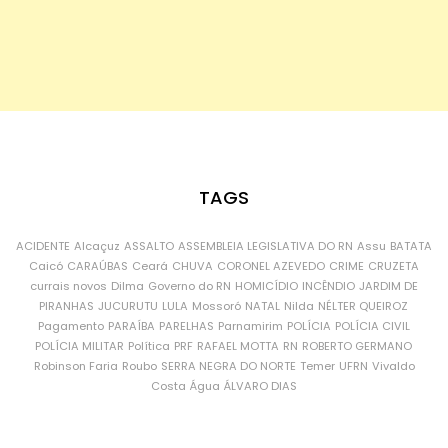
TAGS
ACIDENTE
Alcaçuz
ASSALTO
ASSEMBLEIA LEGISLATIVA DO RN
Assu
BATATA
Caicó
CARAÚBAS
Ceará
CHUVA
CORONEL AZEVEDO
CRIME
CRUZETA
currais novos
Dilma
Governo do RN
HOMICÍDIO
INCÊNDIO
JARDIM DE
PIRANHAS
JUCURUTU
LULA
Mossoró
NATAL
Nilda
NÉLTER QUEIROZ
Pagamento
PARAÍBA
PARELHAS
Parnamirim
POLÍCIA
POLÍCIA CIVIL
POLÍCIA MILITAR
Política
PRF
RAFAEL MOTTA
RN
ROBERTO GERMANO
Robinson Faria
Roubo
SERRA NEGRA DO NORTE
Temer
UFRN
Vivaldo
Costa
Água
ÁLVARO DIAS