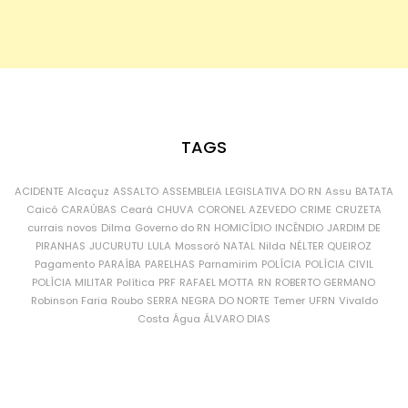
TAGS
ACIDENTE
Alcaçuz
ASSALTO
ASSEMBLEIA LEGISLATIVA DO RN
Assu
BATATA
Caicó
CARAÚBAS
Ceará
CHUVA
CORONEL AZEVEDO
CRIME
CRUZETA
currais novos
Dilma
Governo do RN
HOMICÍDIO
INCÊNDIO
JARDIM DE
PIRANHAS
JUCURUTU
LULA
Mossoró
NATAL
Nilda
NÉLTER QUEIROZ
Pagamento
PARAÍBA
PARELHAS
Parnamirim
POLÍCIA
POLÍCIA CIVIL
POLÍCIA MILITAR
Política
PRF
RAFAEL MOTTA
RN
ROBERTO GERMANO
Robinson Faria
Roubo
SERRA NEGRA DO NORTE
Temer
UFRN
Vivaldo
Costa
Água
ÁLVARO DIAS