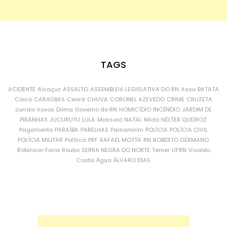
TAGS
ACIDENTE
Alcaçuz
ASSALTO
ASSEMBLEIA LEGISLATIVA DO RN
Assu
BATATA
Caicó
CARAÚBAS
Ceará
CHUVA
CORONEL AZEVEDO
CRIME
CRUZETA
currais novos
Dilma
Governo do RN
HOMICÍDIO
INCÊNDIO
JARDIM DE
PIRANHAS
JUCURUTU
LULA
Mossoró
NATAL
Nilda
NÉLTER QUEIROZ
Pagamento
PARAÍBA
PARELHAS
Parnamirim
POLÍCIA
POLÍCIA CIVIL
POLÍCIA MILITAR
Política
PRF
RAFAEL MOTTA
RN
ROBERTO GERMANO
Robinson Faria
Roubo
SERRA NEGRA DO NORTE
Temer
UFRN
Vivaldo
Costa
Água
ÁLVARO DIAS