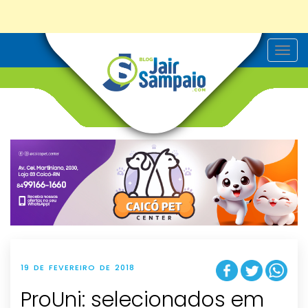
T
o
g
g
l
e
n
a
v
i
g
a
t
i
o
n
19 DE FEVEREIRO DE 2018
ProUni: selecionados em