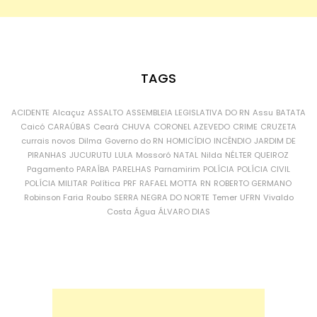
TAGS
ACIDENTE
Alcaçuz
ASSALTO
ASSEMBLEIA LEGISLATIVA DO RN
Assu
BATATA
Caicó
CARAÚBAS
Ceará
CHUVA
CORONEL AZEVEDO
CRIME
CRUZETA
currais novos
Dilma
Governo do RN
HOMICÍDIO
INCÊNDIO
JARDIM DE
PIRANHAS
JUCURUTU
LULA
Mossoró
NATAL
Nilda
NÉLTER QUEIROZ
Pagamento
PARAÍBA
PARELHAS
Parnamirim
POLÍCIA
POLÍCIA CIVIL
POLÍCIA MILITAR
Política
PRF
RAFAEL MOTTA
RN
ROBERTO GERMANO
Robinson Faria
Roubo
SERRA NEGRA DO NORTE
Temer
UFRN
Vivaldo
Costa
Água
ÁLVARO DIAS