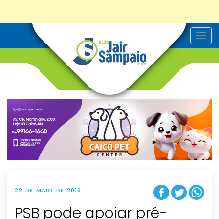
T
o
g
g
l
e
n
a
v
i
g
a
t
i
o
n
22 DE MAIO DE 2016
PSB pode apoiar pré-