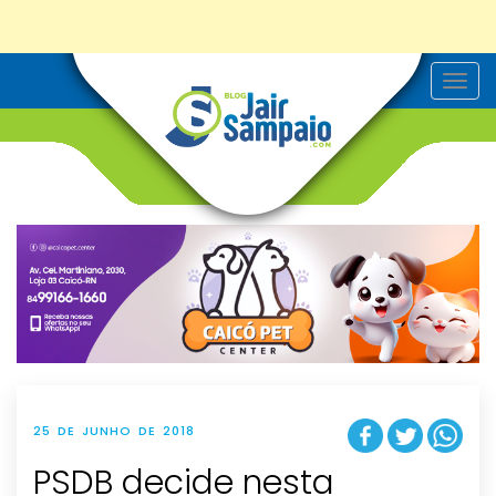
T
o
g
g
l
e
n
a
v
i
g
a
t
i
o
n
25 DE JUNHO DE 2018
PSDB decide nesta