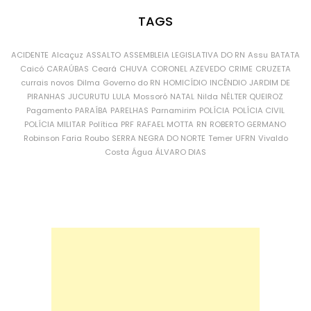
TAGS
ACIDENTE
Alcaçuz
ASSALTO
ASSEMBLEIA LEGISLATIVA DO RN
Assu
BATATA
Caicó
CARAÚBAS
Ceará
CHUVA
CORONEL AZEVEDO
CRIME
CRUZETA
currais novos
Dilma
Governo do RN
HOMICÍDIO
INCÊNDIO
JARDIM DE
PIRANHAS
JUCURUTU
LULA
Mossoró
NATAL
Nilda
NÉLTER QUEIROZ
Pagamento
PARAÍBA
PARELHAS
Parnamirim
POLÍCIA
POLÍCIA CIVIL
POLÍCIA MILITAR
Política
PRF
RAFAEL MOTTA
RN
ROBERTO GERMANO
Robinson Faria
Roubo
SERRA NEGRA DO NORTE
Temer
UFRN
Vivaldo
Costa
Água
ÁLVARO DIAS