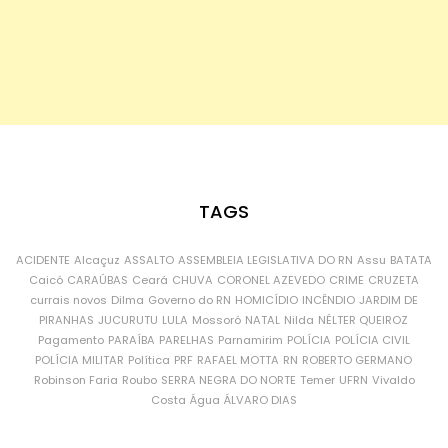
TAGS
ACIDENTE
Alcaçuz
ASSALTO
ASSEMBLEIA LEGISLATIVA DO RN
Assu
BATATA
Caicó
CARAÚBAS
Ceará
CHUVA
CORONEL AZEVEDO
CRIME
CRUZETA
currais novos
Dilma
Governo do RN
HOMICÍDIO
INCÊNDIO
JARDIM DE
PIRANHAS
JUCURUTU
LULA
Mossoró
NATAL
Nilda
NÉLTER QUEIROZ
Pagamento
PARAÍBA
PARELHAS
Parnamirim
POLÍCIA
POLÍCIA CIVIL
POLÍCIA MILITAR
Política
PRF
RAFAEL MOTTA
RN
ROBERTO GERMANO
Robinson Faria
Roubo
SERRA NEGRA DO NORTE
Temer
UFRN
Vivaldo
Costa
Água
ÁLVARO DIAS