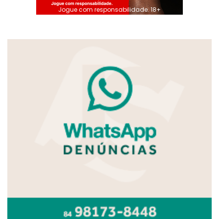
Jogue com responsabilidade. 18+