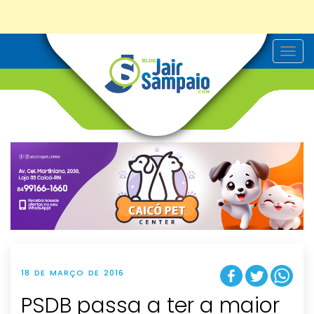
T
o
g
g
l
e
n
a
v
i
g
a
t
i
o
n
18 DE MARÇO DE 2016
PSDB passa a ter a maior