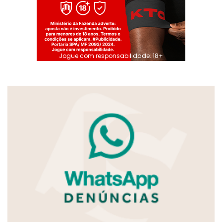
Jogue com responsabilidade. 18+