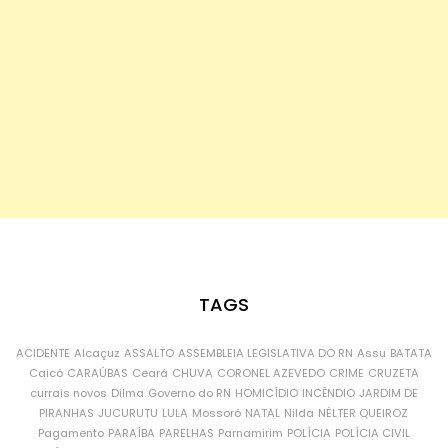
TAGS
ACIDENTE
Alcaçuz
ASSALTO
ASSEMBLEIA LEGISLATIVA DO RN
Assu
BATATA
Caicó
CARAÚBAS
Ceará
CHUVA
CORONEL AZEVEDO
CRIME
CRUZETA
currais novos
Dilma
Governo do RN
HOMICÍDIO
INCÊNDIO
JARDIM DE
PIRANHAS
JUCURUTU
LULA
Mossoró
NATAL
Nilda
NÉLTER QUEIROZ
Pagamento
PARAÍBA
PARELHAS
Parnamirim
POLÍCIA
POLÍCIA CIVIL