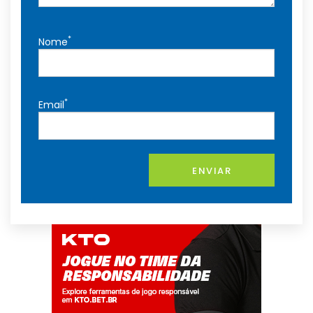
*
Nome
*
Email
ENVIAR