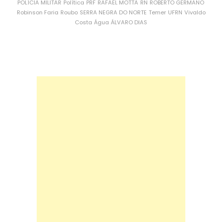
POLÍCIA MILITAR
Política
PRF
RAFAEL MOTTA
RN
ROBERTO GERMANO
Robinson Faria
Roubo
SERRA NEGRA DO NORTE
Temer
UFRN
Vivaldo
Costa
Água
ÁLVARO DIAS