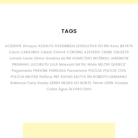
TAGS
ACIDENTE
Alcaçuz
ASSALTO
ASSEMBLEIA LEGISLATIVA DO RN
Assu
BATATA
Caicó
CARAÚBAS
Ceará
CHUVA
CORONEL AZEVEDO
CRIME
CRUZETA
currais novos
Dilma
Governo do RN
HOMICÍDIO
INCÊNDIO
JARDIM DE
PIRANHAS
JUCURUTU
LULA
Mossoró
NATAL
Nilda
NÉLTER QUEIROZ
Pagamento
PARAÍBA
PARELHAS
Parnamirim
POLÍCIA
POLÍCIA CIVIL
POLÍCIA MILITAR
Política
PRF
RAFAEL MOTTA
RN
ROBERTO GERMANO
Robinson Faria
Roubo
SERRA NEGRA DO NORTE
Temer
UFRN
Vivaldo
Costa
Água
ÁLVARO DIAS