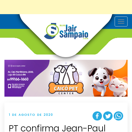
T
o
g
g
l
e
n
a
v
i
g
a
t
i
o
n
1 DE AGOSTO DE 2020
PT confirma Jean-Paul