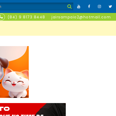
(84) 9 8173 8448
jairsampaio2@hotmail.com