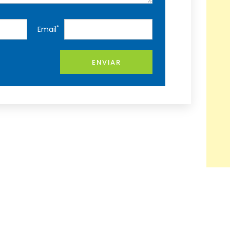
*
Email
ENVIAR