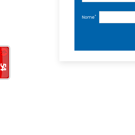
*
Nome