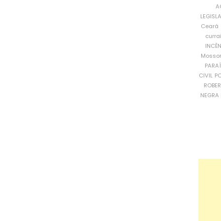
A
LEGISL
Ceará
curra
INCÊ
Mosso
PARA
CIVIL
PO
ROBE
NEGRA 