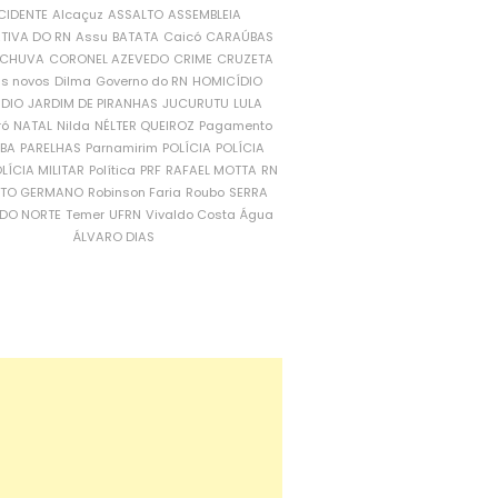
CIDENTE
Alcaçuz
ASSALTO
ASSEMBLEIA
ATIVA DO RN
Assu
BATATA
Caicó
CARAÚBAS
CHUVA
CORONEL AZEVEDO
CRIME
CRUZETA
is novos
Dilma
Governo do RN
HOMICÍDIO
NDIO
JARDIM DE PIRANHAS
JUCURUTU
LULA
ró
NATAL
Nilda
NÉLTER QUEIROZ
Pagamento
ÍBA
PARELHAS
Parnamirim
POLÍCIA
POLÍCIA
LÍCIA MILITAR
Política
PRF
RAFAEL MOTTA
RN
RTO GERMANO
Robinson Faria
Roubo
SERRA
DO NORTE
Temer
UFRN
Vivaldo Costa
Água
ÁLVARO DIAS