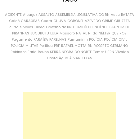
ACIDENTE
Alcaçuz
ASSALTO
ASSEMBLEIA LEGISLATIVA DO RN
Assu
BATATA
Caicó
CARAÚBAS
Ceará
CHUVA
CORONEL AZEVEDO
CRIME
CRUZETA
currais novos
Dilma
Governo do RN
HOMICÍDIO
INCÊNDIO
JARDIM DE
PIRANHAS
JUCURUTU
LULA
Mossoró
NATAL
Nilda
NÉLTER QUEIROZ
Pagamento
PARAÍBA
PARELHAS
Parnamirim
POLÍCIA
POLÍCIA CIVIL
POLÍCIA MILITAR
Política
PRF
RAFAEL MOTTA
RN
ROBERTO GERMANO
Robinson Faria
Roubo
SERRA NEGRA DO NORTE
Temer
UFRN
Vivaldo
Costa
Água
ÁLVARO DIAS