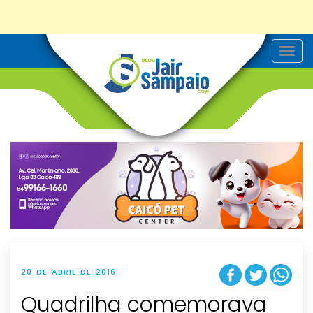
T
o
g
g
l
e
n
a
v
i
g
a
t
i
o
n
20 DE ABRIL DE 2016
Quadrilha comemorava