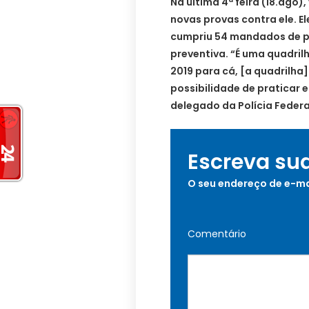
Na última 4ª feira (18.ago)
novas provas contra ele. E
cumpriu 54 mandados de p
preventiva. “É uma quadri
2019 para cá, [a quadrilha
possibilidade de praticar e
delegado da Polícia Federa
Escreva su
O seu endereço de e-ma
Comentário