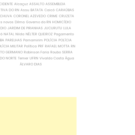
CIDENTE
Alcaçuz
ASSALTO
ASSEMBLEIA
ATIVA DO RN
Assu
BATATA
Caicó
CARAÚBAS
CHUVA
CORONEL AZEVEDO
CRIME
CRUZETA
is novos
Dilma
Governo do RN
HOMICÍDIO
NDIO
JARDIM DE PIRANHAS
JUCURUTU
LULA
ró
NATAL
Nilda
NÉLTER QUEIROZ
Pagamento
ÍBA
PARELHAS
Parnamirim
POLÍCIA
POLÍCIA
LÍCIA MILITAR
Política
PRF
RAFAEL MOTTA
RN
RTO GERMANO
Robinson Faria
Roubo
SERRA
DO NORTE
Temer
UFRN
Vivaldo Costa
Água
ÁLVARO DIAS