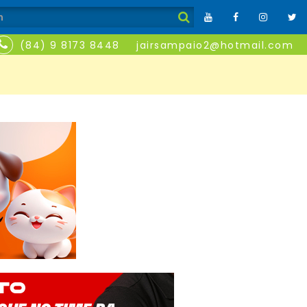
(84) 9 8173 8448
jairsampaio2@hotmail.com