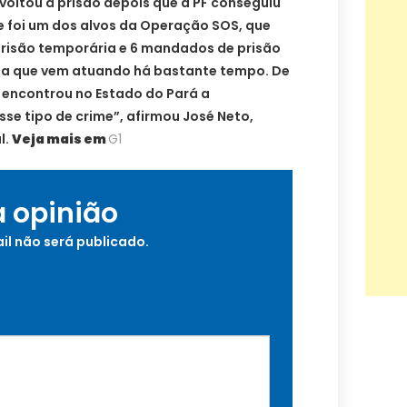
, voltou à prisão depois que a PF conseguiu
le foi um dos alvos da Operação SOS, que
risão temporária e 6 mandados de prisão
lha que vem atuando há bastante tempo. De
] encontrou no Estado do Pará a
sse tipo de crime”, afirmou José Neto,
l.
Veja mais em
G1
a opinião
il não será publicado.