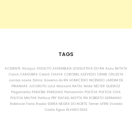
TAGS
ACIDENTE
Alcaçuz
ASSALTO
ASSEMBLEIA LEGISLATIVA DO RN
Assu
BATATA
Caicó
CARAÚBAS
Ceará
CHUVA
CORONEL AZEVEDO
CRIME
CRUZETA
currais novos
Dilma
Governo do RN
HOMICÍDIO
INCÊNDIO
JARDIM DE
PIRANHAS
JUCURUTU
LULA
Mossoró
NATAL
Nilda
NÉLTER QUEIROZ
Pagamento
PARAÍBA
PARELHAS
Parnamirim
POLÍCIA
POLÍCIA CIVIL
POLÍCIA MILITAR
Política
PRF
RAFAEL MOTTA
RN
ROBERTO GERMANO
Robinson Faria
Roubo
SERRA NEGRA DO NORTE
Temer
UFRN
Vivaldo
Costa
Água
ÁLVARO DIAS