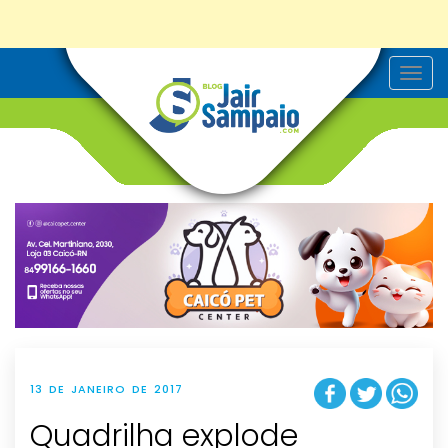
T
o
g
g
l
e
n
a
v
i
g
a
t
i
o
n
13 DE JANEIRO DE 2017
Quadrilha explode