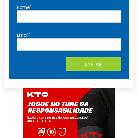
*
Nome
*
Email
ENVIAR