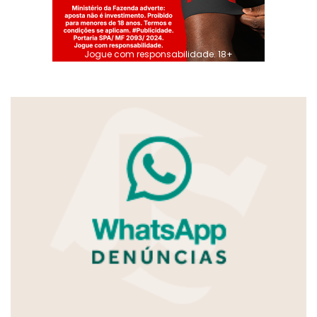
Jogue com responsabilidade. 18+