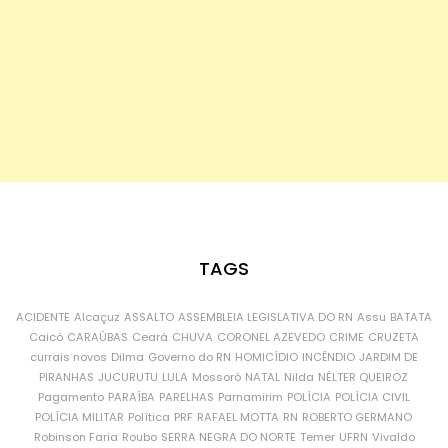
TAGS
ACIDENTE
Alcaçuz
ASSALTO
ASSEMBLEIA LEGISLATIVA DO RN
Assu
BATATA
Caicó
CARAÚBAS
Ceará
CHUVA
CORONEL AZEVEDO
CRIME
CRUZETA
currais novos
Dilma
Governo do RN
HOMICÍDIO
INCÊNDIO
JARDIM DE
PIRANHAS
JUCURUTU
LULA
Mossoró
NATAL
Nilda
NÉLTER QUEIROZ
Pagamento
PARAÍBA
PARELHAS
Parnamirim
POLÍCIA
POLÍCIA CIVIL
POLÍCIA MILITAR
Política
PRF
RAFAEL MOTTA
RN
ROBERTO GERMANO
Robinson Faria
Roubo
SERRA NEGRA DO NORTE
Temer
UFRN
Vivaldo