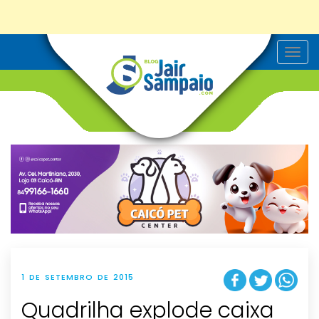
T
o
g
g
l
e
n
a
v
i
g
a
t
i
o
n
1 DE SETEMBRO DE 2015
Quadrilha explode caixa