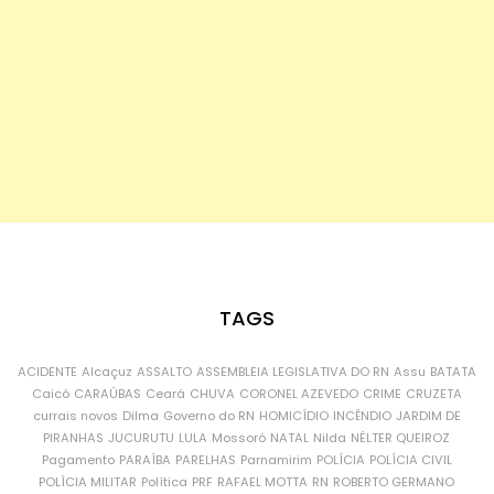
TAGS
ACIDENTE
Alcaçuz
ASSALTO
ASSEMBLEIA LEGISLATIVA DO RN
Assu
BATATA
Caicó
CARAÚBAS
Ceará
CHUVA
CORONEL AZEVEDO
CRIME
CRUZETA
currais novos
Dilma
Governo do RN
HOMICÍDIO
INCÊNDIO
JARDIM DE
PIRANHAS
JUCURUTU
LULA
Mossoró
NATAL
Nilda
NÉLTER QUEIROZ
Pagamento
PARAÍBA
PARELHAS
Parnamirim
POLÍCIA
POLÍCIA CIVIL
POLÍCIA MILITAR
Política
PRF
RAFAEL MOTTA
RN
ROBERTO GERMANO