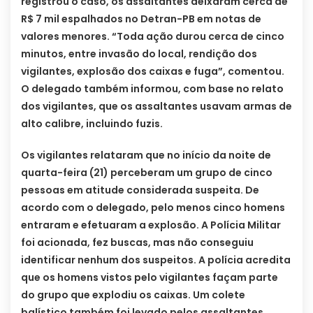
registrou o caso, os assaltantes deixaram cerca de
R$ 7 mil espalhados no Detran-PB em notas de
valores menores. “Toda ação durou cerca de cinco
minutos, entre invasão do local, rendição dos
vigilantes, explosão dos caixas e fuga”, comentou.
O delegado também informou, com base no relato
dos vigilantes, que os assaltantes usavam armas de
alto calibre, incluindo fuzis.
Os vigilantes relataram que no início da noite de
quarta-feira (21) perceberam um grupo de cinco
pessoas em atitude considerada suspeita. De
acordo com o delegado, pelo menos cinco homens
entraram e efetuaram a explosão. A Polícia Militar
foi acionada, fez buscas, mas não conseguiu
identificar nenhum dos suspeitos. A polícia acredita
que os homens vistos pelo vigilantes façam parte
do grupo que explodiu os caixas. Um colete
balístico também foi levado pelos assaltantes.