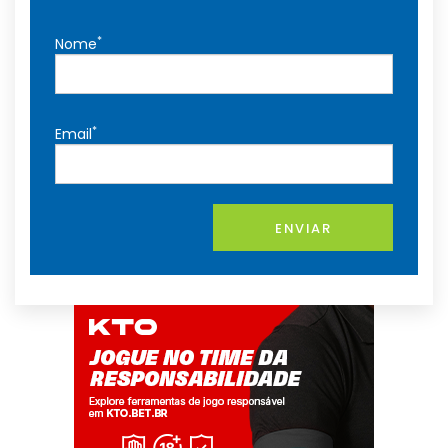
*
Nome
*
Email
ENVIAR