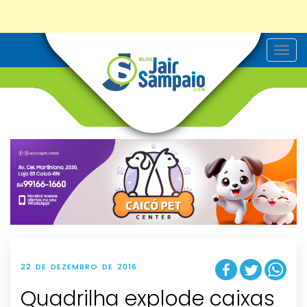
T
o
g
g
l
e
n
a
v
i
g
a
t
i
o
n
22 DE DEZEMBRO DE 2016
Quadrilha explode caixas