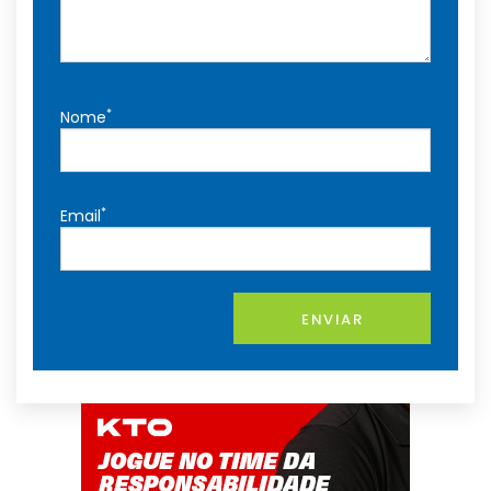
*
Nome
*
Email
ENVIAR