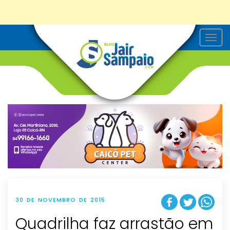
T
o
g
g
l
e
n
a
v
i
g
a
t
i
o
n
30 DE NOVEMBRO DE 2015
Quadrilha faz arrastão em