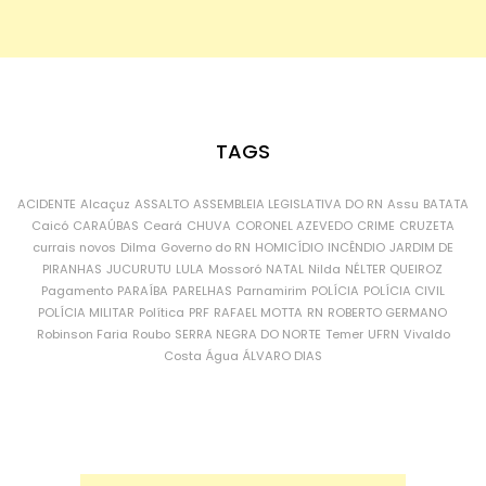
TAGS
ACIDENTE
Alcaçuz
ASSALTO
ASSEMBLEIA LEGISLATIVA DO RN
Assu
BATATA
Caicó
CARAÚBAS
Ceará
CHUVA
CORONEL AZEVEDO
CRIME
CRUZETA
currais novos
Dilma
Governo do RN
HOMICÍDIO
INCÊNDIO
JARDIM DE
PIRANHAS
JUCURUTU
LULA
Mossoró
NATAL
Nilda
NÉLTER QUEIROZ
Pagamento
PARAÍBA
PARELHAS
Parnamirim
POLÍCIA
POLÍCIA CIVIL
POLÍCIA MILITAR
Política
PRF
RAFAEL MOTTA
RN
ROBERTO GERMANO
Robinson Faria
Roubo
SERRA NEGRA DO NORTE
Temer
UFRN
Vivaldo
Costa
Água
ÁLVARO DIAS