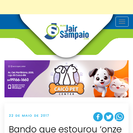
T
o
g
g
l
e
n
a
v
i
g
a
t
i
o
n
22 DE MAIO DE 2017
Bando que estourou ‘onze