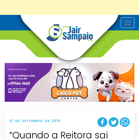
T
o
g
g
l
e
n
a
v
i
g
a
t
i
o
n
21 DE SETEMBRO DE 2015
“Quando a Reitora sai