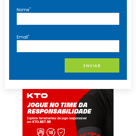
*
Nome
*
Email
ENVIAR