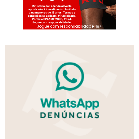
Jogue com responsabilidade. 18+