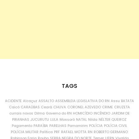
TAGS
ACIDENTE
Alcaçuz
ASSALTO
ASSEMBLEIA LEGISLATIVA DO RN
Assu
BATATA
Caicó
CARAÚBAS
Ceará
CHUVA
CORONEL AZEVEDO
CRIME
CRUZETA
currais novos
Dilma
Governo do RN
HOMICÍDIO
INCÊNDIO
JARDIM DE
PIRANHAS
JUCURUTU
LULA
Mossoró
NATAL
Nilda
NÉLTER QUEIROZ
Pagamento
PARAÍBA
PARELHAS
Parnamirim
POLÍCIA
POLÍCIA CIVIL
POLÍCIA MILITAR
Política
PRF
RAFAEL MOTTA
RN
ROBERTO GERMANO
Robinson Faria
Roubo
SERRA NEGRA DO NORTE
Temer
UFRN
Vivaldo