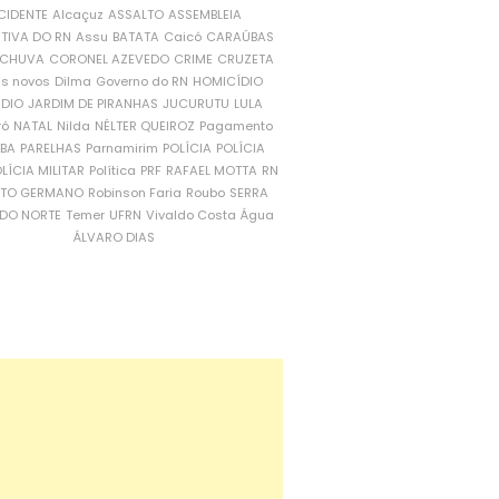
CIDENTE
Alcaçuz
ASSALTO
ASSEMBLEIA
ATIVA DO RN
Assu
BATATA
Caicó
CARAÚBAS
CHUVA
CORONEL AZEVEDO
CRIME
CRUZETA
is novos
Dilma
Governo do RN
HOMICÍDIO
NDIO
JARDIM DE PIRANHAS
JUCURUTU
LULA
ró
NATAL
Nilda
NÉLTER QUEIROZ
Pagamento
ÍBA
PARELHAS
Parnamirim
POLÍCIA
POLÍCIA
LÍCIA MILITAR
Política
PRF
RAFAEL MOTTA
RN
RTO GERMANO
Robinson Faria
Roubo
SERRA
DO NORTE
Temer
UFRN
Vivaldo Costa
Água
ÁLVARO DIAS