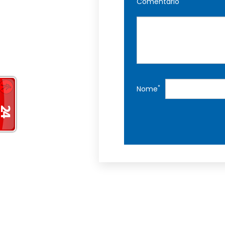
Comentário
*
Nome