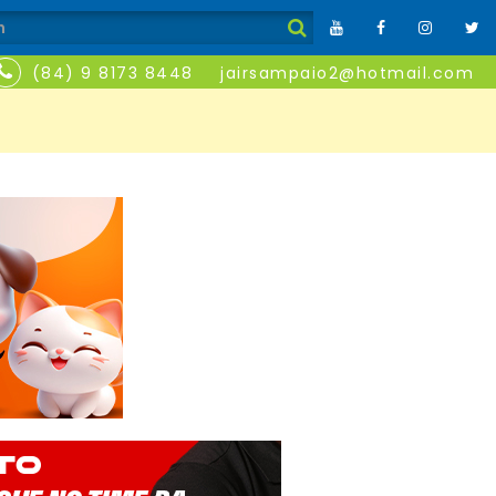
(84) 9 8173 8448
jairsampaio2@hotmail.com