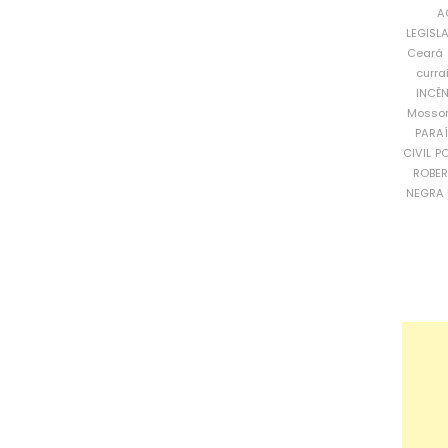
A
LEGISL
Ceará
curra
INCÊ
Mosso
PARA
CIVIL
PO
ROBE
NEGRA 