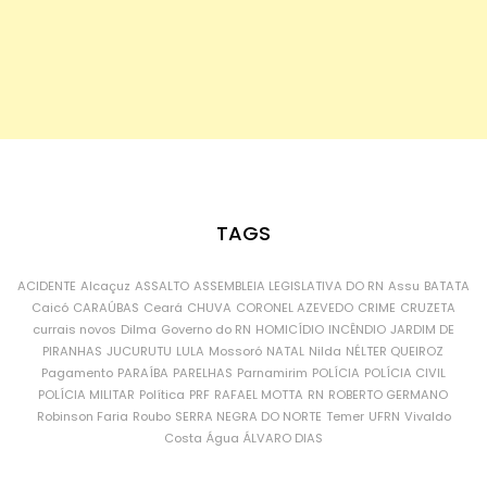
TAGS
ACIDENTE
Alcaçuz
ASSALTO
ASSEMBLEIA LEGISLATIVA DO RN
Assu
BATATA
Caicó
CARAÚBAS
Ceará
CHUVA
CORONEL AZEVEDO
CRIME
CRUZETA
currais novos
Dilma
Governo do RN
HOMICÍDIO
INCÊNDIO
JARDIM DE
PIRANHAS
JUCURUTU
LULA
Mossoró
NATAL
Nilda
NÉLTER QUEIROZ
Pagamento
PARAÍBA
PARELHAS
Parnamirim
POLÍCIA
POLÍCIA CIVIL
POLÍCIA MILITAR
Política
PRF
RAFAEL MOTTA
RN
ROBERTO GERMANO
Robinson Faria
Roubo
SERRA NEGRA DO NORTE
Temer
UFRN
Vivaldo
Costa
Água
ÁLVARO DIAS