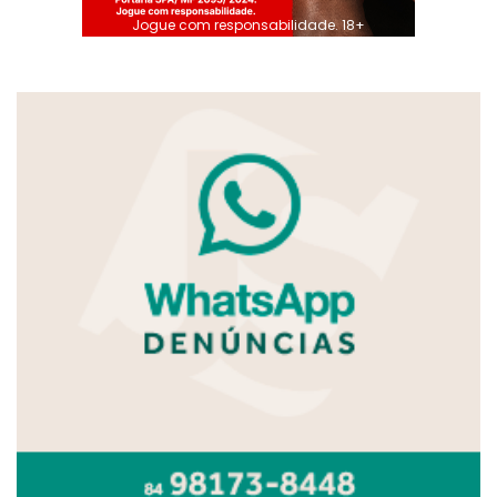
Jogue com responsabilidade. 18+