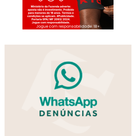
Jogue com responsabilidade. 18+