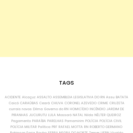
TAGS
ACIDENTE
Alcaçuz
ASSALTO
ASSEMBLEIA LEGISLATIVA DO RN
Assu
BATATA
Caicó
CARAÚBAS
Ceará
CHUVA
CORONEL AZEVEDO
CRIME
CRUZETA
currais novos
Dilma
Governo do RN
HOMICÍDIO
INCÊNDIO
JARDIM DE
PIRANHAS
JUCURUTU
LULA
Mossoró
NATAL
Nilda
NÉLTER QUEIROZ
Pagamento
PARAÍBA
PARELHAS
Parnamirim
POLÍCIA
POLÍCIA CIVIL
POLÍCIA MILITAR
Política
PRF
RAFAEL MOTTA
RN
ROBERTO GERMANO
Robinson Faria
Roubo
SERRA NEGRA DO NORTE
Temer
UFRN
Vivaldo