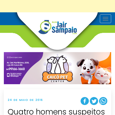
T
o
g
g
l
e
n
a
v
i
g
a
t
i
o
n
24 DE MAIO DE 2016
Quatro homens suspeitos