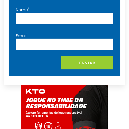
*
Nome
*
Email
ENVIAR