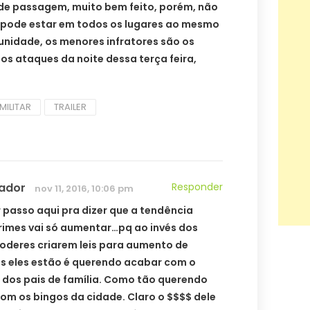
e de passagem, muito bem feito, porém, não
ão pode estar em todos os lugares ao mesmo
unidade, os menores infratores são os
los ataques da noite dessa terça feira,
MILITAR
TRAILER
ador
Responder
nov 11, 2016, 10:06 pm
r passo aqui pra dizer que a tendência
rimes vai só aumentar…pq ao invés dos
oderes criarem leis para aumento de
 eles estão é querendo acabar com o
 dos pais de família. Como tão querendo
om os bingos da cidade. Claro o $$$$ dele