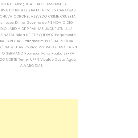
CIDENTE
Alcaçuz
ASSALTO
ASSEMBLEIA
ATIVA DO RN
Assu
BATATA
Caicó
CARAÚBAS
CHUVA
CORONEL AZEVEDO
CRIME
CRUZETA
is novos
Dilma
Governo do RN
HOMICÍDIO
NDIO
JARDIM DE PIRANHAS
JUCURUTU
LULA
ró
NATAL
Nilda
NÉLTER QUEIROZ
Pagamento
ÍBA
PARELHAS
Parnamirim
POLÍCIA
POLÍCIA
LÍCIA MILITAR
Política
PRF
RAFAEL MOTTA
RN
RTO GERMANO
Robinson Faria
Roubo
SERRA
DO NORTE
Temer
UFRN
Vivaldo Costa
Água
ÁLVARO DIAS