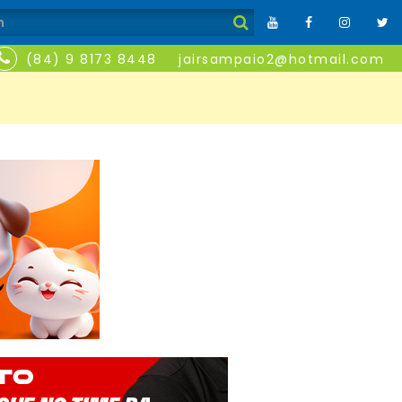
(84) 9 8173 8448
jairsampaio2@hotmail.com