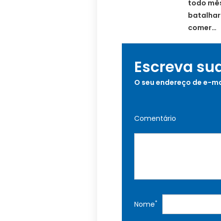
todo mês
batalhar
comer…
Escreva su
O seu endereço de e-ma
Comentário
*
Nome