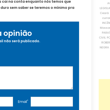
 cai na conta enquanto nós temos que
A
 duro sem saber se teremos o mínimo pra
LEGISL
Ceará
curra
INCÊ
Mosso
a opinião
PARA
CIVIL
PO
il não será publicado.
ROBE
NEGRA 
*
Email