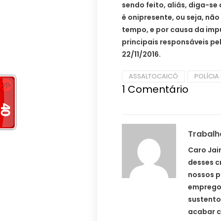
sendo feito, aliás, diga-s
é onipresente, ou seja, n
tempo, e por causa da imp
principais responsáveis pe
22/11/2016.
ASSALTOCAICÓ
POLÍCIA 
1
Comentário
Trabalh
Caro Jai
desses c
nossos p
empregos
sustento
acabar c