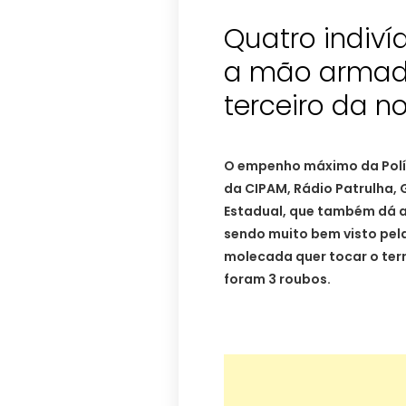
Quatro indiví
a mão armad
terceiro da no
O empenho máximo da Políc
da CIPAM, Rádio Patrulha, G
Estadual, que também dá a
sendo muito bem visto pel
molecada quer tocar o terro
foram 3 roubos.