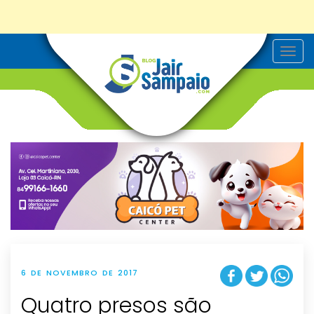
T
o
g
g
l
e
n
a
v
i
g
a
t
i
o
n
6 DE NOVEMBRO DE 2017
Quatro presos são