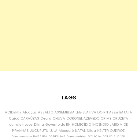
TAGS
ACIDENTE
Alcaçuz
ASSALTO
ASSEMBLEIA LEGISLATIVA DO RN
Assu
BATATA
Caicó
CARAÚBAS
Ceará
CHUVA
CORONEL AZEVEDO
CRIME
CRUZETA
currais novos
Dilma
Governo do RN
HOMICÍDIO
INCÊNDIO
JARDIM DE
PIRANHAS
JUCURUTU
LULA
Mossoró
NATAL
Nilda
NÉLTER QUEIROZ
Pagamento
PARAÍBA
PARELHAS
Parnamirim
POLÍCIA
POLÍCIA CIVIL