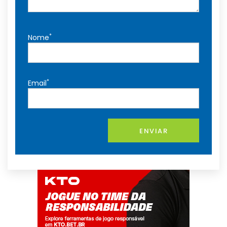
*
Nome
*
Email
ENVIAR