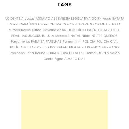
TAGS
ACIDENTE
Alcaçuz
ASSALTO
ASSEMBLEIA LEGISLATIVA DO RN
Assu
BATATA
Caicó
CARAÚBAS
Ceará
CHUVA
CORONEL AZEVEDO
CRIME
CRUZETA
currais novos
Dilma
Governo do RN
HOMICÍDIO
INCÊNDIO
JARDIM DE
PIRANHAS
JUCURUTU
LULA
Mossoró
NATAL
Nilda
NÉLTER QUEIROZ
Pagamento
PARAÍBA
PARELHAS
Parnamirim
POLÍCIA
POLÍCIA CIVIL
POLÍCIA MILITAR
Política
PRF
RAFAEL MOTTA
RN
ROBERTO GERMANO
Robinson Faria
Roubo
SERRA NEGRA DO NORTE
Temer
UFRN
Vivaldo
Costa
Água
ÁLVARO DIAS