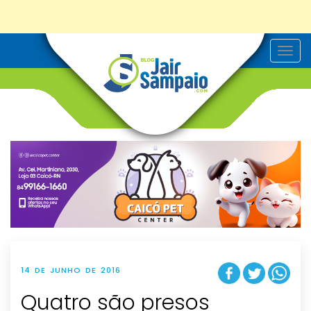
T
o
g
g
l
e
n
a
v
i
g
a
t
i
o
n
14 DE JUNHO DE 2016
Quatro são presos