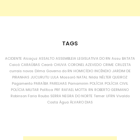
TAGS
ACIDENTE
Alcaçuz
ASSALTO
ASSEMBLEIA LEGISLATIVA DO RN
Assu
BATATA
Caicó
CARAÚBAS
Ceará
CHUVA
CORONEL AZEVEDO
CRIME
CRUZETA
currais novos
Dilma
Governo do RN
HOMICÍDIO
INCÊNDIO
JARDIM DE
PIRANHAS
JUCURUTU
LULA
Mossoró
NATAL
Nilda
NÉLTER QUEIROZ
Pagamento
PARAÍBA
PARELHAS
Parnamirim
POLÍCIA
POLÍCIA CIVIL
POLÍCIA MILITAR
Política
PRF
RAFAEL MOTTA
RN
ROBERTO GERMANO
Robinson Faria
Roubo
SERRA NEGRA DO NORTE
Temer
UFRN
Vivaldo
Costa
Água
ÁLVARO DIAS