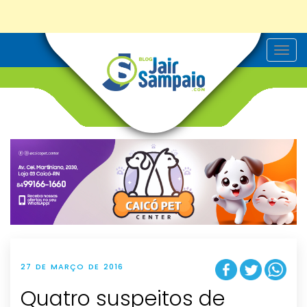
T
o
g
g
l
e
n
a
v
i
g
a
t
i
o
n
27 DE MARÇO DE 2016
Quatro suspeitos de