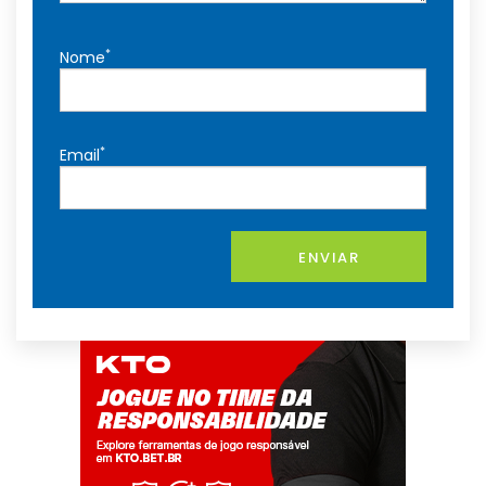
*
Nome
*
Email
ENVIAR