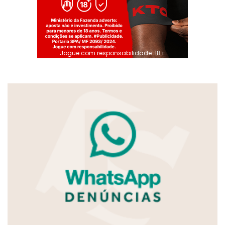
Jogue com responsabilidade. 18+