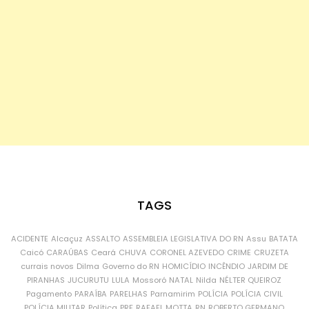
TAGS
ACIDENTE
Alcaçuz
ASSALTO
ASSEMBLEIA LEGISLATIVA DO RN
Assu
BATATA
Caicó
CARAÚBAS
Ceará
CHUVA
CORONEL AZEVEDO
CRIME
CRUZETA
currais novos
Dilma
Governo do RN
HOMICÍDIO
INCÊNDIO
JARDIM DE
PIRANHAS
JUCURUTU
LULA
Mossoró
NATAL
Nilda
NÉLTER QUEIROZ
Pagamento
PARAÍBA
PARELHAS
Parnamirim
POLÍCIA
POLÍCIA CIVIL
POLÍCIA MILITAR
Política
PRF
RAFAEL MOTTA
RN
ROBERTO GERMANO