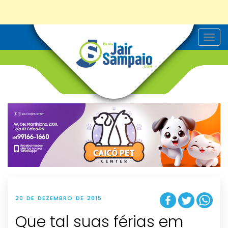
T
o
g
g
l
e
n
a
v
i
g
a
t
i
o
n
20 DE DEZEMBRO DE 2015
Que tal suas férias em