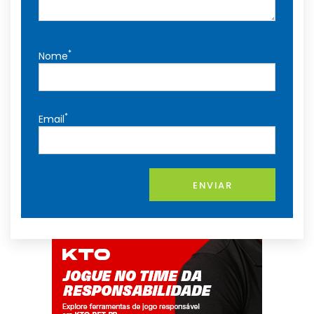
*
Nome
*
Email
ENVIAR