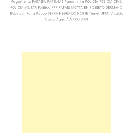
Pagamento
PARAÍBA
PARELHAS
Parnamirim
POLÍCIA
POLÍCIA CIVIL
POLÍCIA MILITAR
Política
PRF
RAFAEL MOTTA
RN
ROBERTO GERMANO
Robinson Faria
Roubo
SERRA NEGRA DO NORTE
Temer
UFRN
Vivaldo
Costa
Água
ÁLVARO DIAS