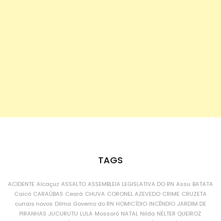
TAGS
ACIDENTE
Alcaçuz
ASSALTO
ASSEMBLEIA LEGISLATIVA DO RN
Assu
BATATA
Caicó
CARAÚBAS
Ceará
CHUVA
CORONEL AZEVEDO
CRIME
CRUZETA
currais novos
Dilma
Governo do RN
HOMICÍDIO
INCÊNDIO
JARDIM DE
PIRANHAS
JUCURUTU
LULA
Mossoró
NATAL
Nilda
NÉLTER QUEIROZ