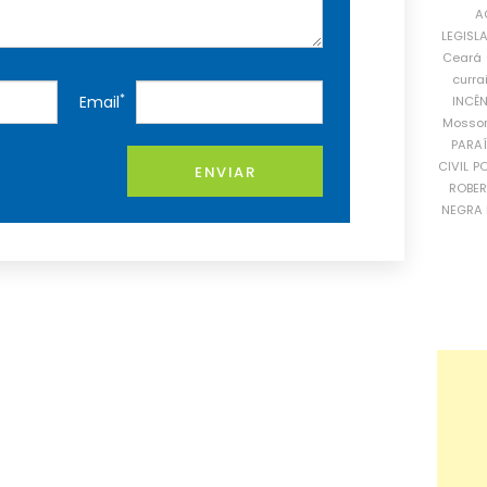
A
LEGISL
Ceará
curra
*
Email
INCÊ
Mosso
PARA
CIVIL
PO
ENVIAR
ROBE
NEGRA 