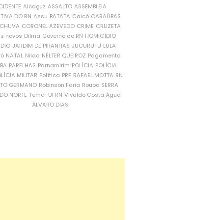
CIDENTE
Alcaçuz
ASSALTO
ASSEMBLEIA
ATIVA DO RN
Assu
BATATA
Caicó
CARAÚBAS
CHUVA
CORONEL AZEVEDO
CRIME
CRUZETA
is novos
Dilma
Governo do RN
HOMICÍDIO
NDIO
JARDIM DE PIRANHAS
JUCURUTU
LULA
ró
NATAL
Nilda
NÉLTER QUEIROZ
Pagamento
ÍBA
PARELHAS
Parnamirim
POLÍCIA
POLÍCIA
LÍCIA MILITAR
Política
PRF
RAFAEL MOTTA
RN
RTO GERMANO
Robinson Faria
Roubo
SERRA
DO NORTE
Temer
UFRN
Vivaldo Costa
Água
ÁLVARO DIAS