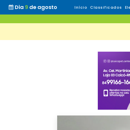
Dia
9
de agosto
Início
Classificados
El