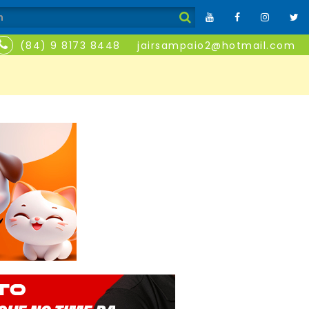
(84) 9 8173 8448
jairsampaio2@hotmail.com