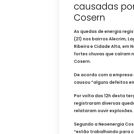
causadas por 
Cosern
As quedas de energia regis
(21) nos bairros Alecrim, L
Ribeira e Cidade Alta, em
fortes chuvas que caíram 
Cosern.
De acordo com a empresa 
causou “alguns defeitos e
Por volta das 12h desta te
registraram diversas queda
relataram ouvir explosões.
Segundo a Neoenergia Cose
“estão trabalhando para co