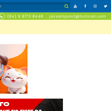
(84) 9 8173 8448
jairsampaio2@hotmail.com