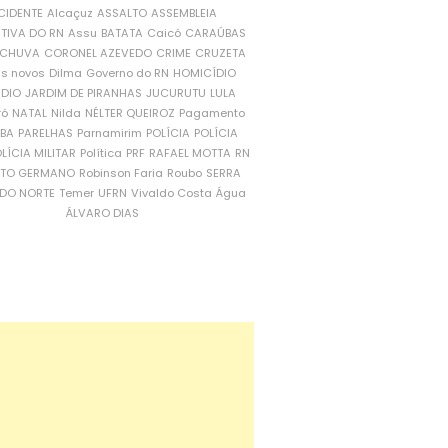
CIDENTE
Alcaçuz
ASSALTO
ASSEMBLEIA
ATIVA DO RN
Assu
BATATA
Caicó
CARAÚBAS
CHUVA
CORONEL AZEVEDO
CRIME
CRUZETA
is novos
Dilma
Governo do RN
HOMICÍDIO
NDIO
JARDIM DE PIRANHAS
JUCURUTU
LULA
ró
NATAL
Nilda
NÉLTER QUEIROZ
Pagamento
ÍBA
PARELHAS
Parnamirim
POLÍCIA
POLÍCIA
LÍCIA MILITAR
Política
PRF
RAFAEL MOTTA
RN
RTO GERMANO
Robinson Faria
Roubo
SERRA
DO NORTE
Temer
UFRN
Vivaldo Costa
Água
ÁLVARO DIAS