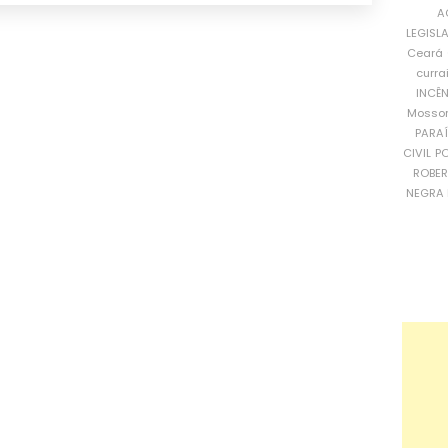
A
LEGISL
Ceará
curra
INCÊ
Mosso
PARA
CIVIL
PO
ROBE
NEGRA 