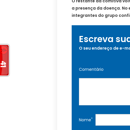
O restante da comitiva vol
a presença da doença. No e
integrantes do grupo conf
Escreva su
O seu endereço de e-ma
Comentário
*
Nome