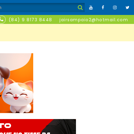
(84) 9 8173 8448
jairsampaio2@hotmail.com