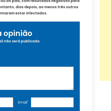
tou ao país, com resultados negativos para
ntanto, dias depois, ao menos três outros
irmaram estar infectados.
a opinião
il não será publicado.
*
Email