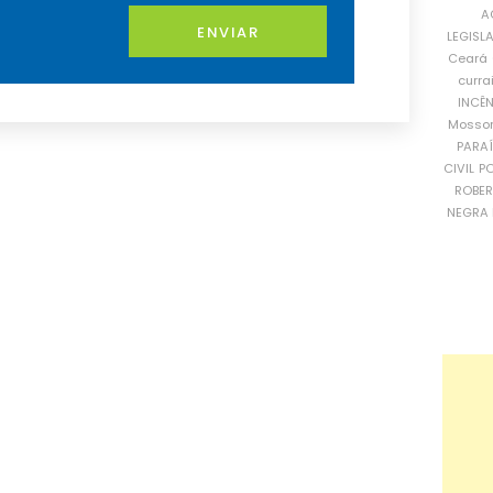
A
ENVIAR
LEGISL
Ceará
curra
INCÊ
Mosso
PARA
CIVIL
PO
ROBE
NEGRA 