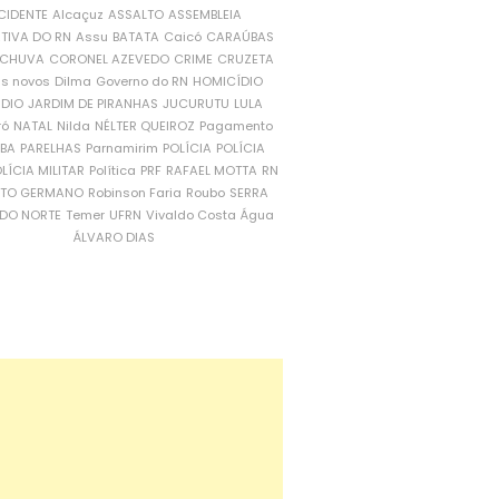
CIDENTE
Alcaçuz
ASSALTO
ASSEMBLEIA
ATIVA DO RN
Assu
BATATA
Caicó
CARAÚBAS
CHUVA
CORONEL AZEVEDO
CRIME
CRUZETA
is novos
Dilma
Governo do RN
HOMICÍDIO
NDIO
JARDIM DE PIRANHAS
JUCURUTU
LULA
ró
NATAL
Nilda
NÉLTER QUEIROZ
Pagamento
ÍBA
PARELHAS
Parnamirim
POLÍCIA
POLÍCIA
LÍCIA MILITAR
Política
PRF
RAFAEL MOTTA
RN
RTO GERMANO
Robinson Faria
Roubo
SERRA
DO NORTE
Temer
UFRN
Vivaldo Costa
Água
ÁLVARO DIAS