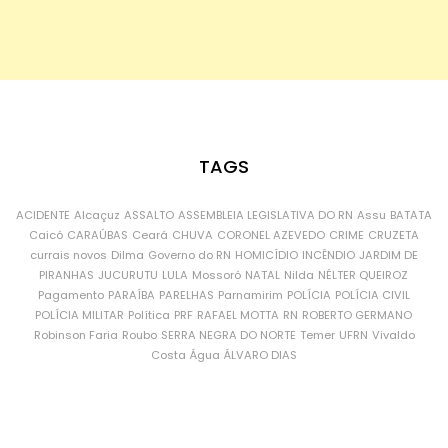
TAGS
ACIDENTE
Alcaçuz
ASSALTO
ASSEMBLEIA LEGISLATIVA DO RN
Assu
BATATA
Caicó
CARAÚBAS
Ceará
CHUVA
CORONEL AZEVEDO
CRIME
CRUZETA
currais novos
Dilma
Governo do RN
HOMICÍDIO
INCÊNDIO
JARDIM DE
PIRANHAS
JUCURUTU
LULA
Mossoró
NATAL
Nilda
NÉLTER QUEIROZ
Pagamento
PARAÍBA
PARELHAS
Parnamirim
POLÍCIA
POLÍCIA CIVIL
POLÍCIA MILITAR
Política
PRF
RAFAEL MOTTA
RN
ROBERTO GERMANO
Robinson Faria
Roubo
SERRA NEGRA DO NORTE
Temer
UFRN
Vivaldo
Costa
Água
ÁLVARO DIAS