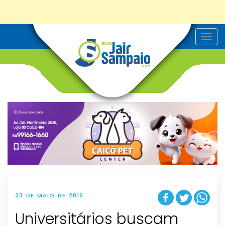
T
o
g
g
l
e
n
a
v
i
g
a
t
i
o
n
23 DE MAIO DE 2016
Universitários buscam