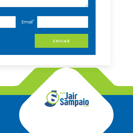
*
Email
ENVIAR