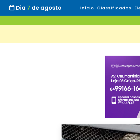
Dia
7
de agosto
Início
Classificados
El