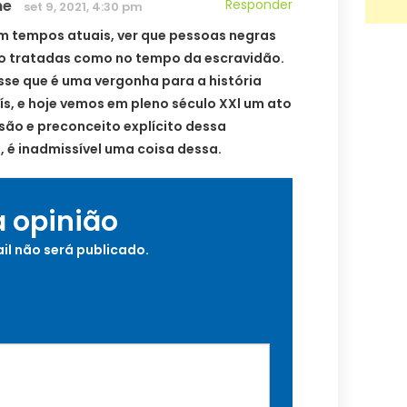
ne
Responder
set 9, 2021, 4:30 pm
 em tempos atuais, ver que pessoas negras
o tratadas como no tempo da escravidão.
se que é uma vergonha para a história
ís, e hoje vemos em pleno século XXl um ato
são e preconceito explícito dessa
, é inadmissível uma coisa dessa.
a opinião
il não será publicado.