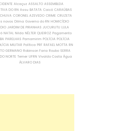
CIDENTE
Alcaçuz
ASSALTO
ASSEMBLEIA
ATIVA DO RN
Assu
BATATA
Caicó
CARAÚBAS
CHUVA
CORONEL AZEVEDO
CRIME
CRUZETA
is novos
Dilma
Governo do RN
HOMICÍDIO
NDIO
JARDIM DE PIRANHAS
JUCURUTU
LULA
ró
NATAL
Nilda
NÉLTER QUEIROZ
Pagamento
ÍBA
PARELHAS
Parnamirim
POLÍCIA
POLÍCIA
LÍCIA MILITAR
Política
PRF
RAFAEL MOTTA
RN
RTO GERMANO
Robinson Faria
Roubo
SERRA
DO NORTE
Temer
UFRN
Vivaldo Costa
Água
ÁLVARO DIAS