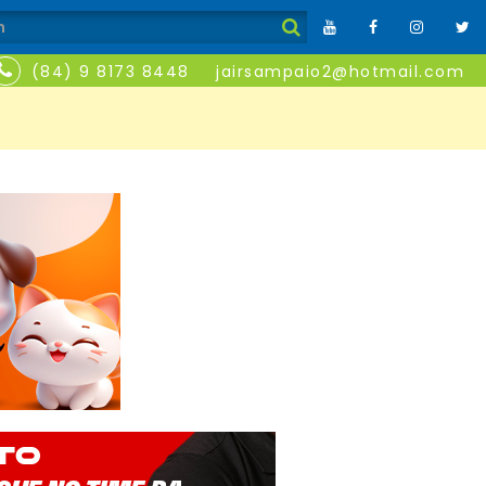
(84) 9 8173 8448
jairsampaio2@hotmail.com