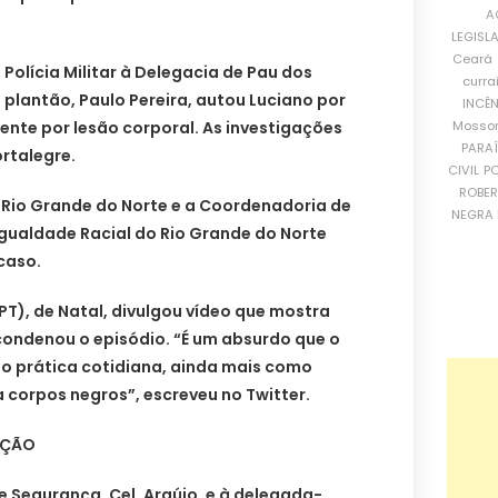
A
LEGISL
Ceará
Polícia Militar à Delegacia de Pau dos
curra
 plantão, Paulo Pereira, autou Luciano por
INCÊ
Mosso
nte por lesão corporal. As investigações
PARA
rtalegre.
CIVIL
PO
ROBE
 Rio Grande do Norte e a Coordenadoria de
NEGRA 
Igualdade Racial do Rio Grande do Norte
caso.
PT), de Natal, divulgou vídeo que mostra
condenou o episódio. “É um absurdo que o
o prática cotidiana, ainda mais como
a corpos negros”, escreveu no Twitter.
AÇÃO
e Segurança, Cel. Araújo, e à delegada-