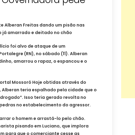
N; Governadora pede
e Alberan Freitas dando um pisão nas
o já amarrado e deitado no chão
ício foi alvo de ataque de um
ortalegre (RN), no sábado (11). Alberan
dinho, amarrou o rapaz, o espancou e o
rtal Mossoró Hoje obtidas através do
Alberan teria espalhado pela cidade que o
drogado”. Isso teria gerado revolta no
 pedras no estabelecimento do agressor.
arrar o homem e arrastá-lo pelo chão.
rista pisando em Luciano, que implora
m para que o comerciante cesse as