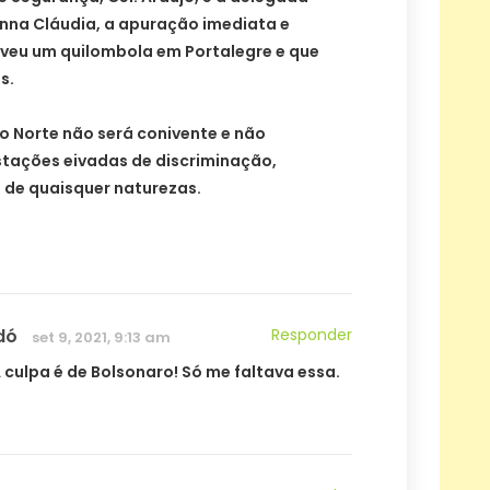
. Anna Cláudia, a apuração imediata e
lveu um quilombola em Portalegre e que
s.
o Norte não será conivente e não
ações eivadas de discriminação,
s de quaisquer naturezas.
dó
Responder
set 9, 2021, 9:13 am
 culpa é de Bolsonaro! Só me faltava essa.