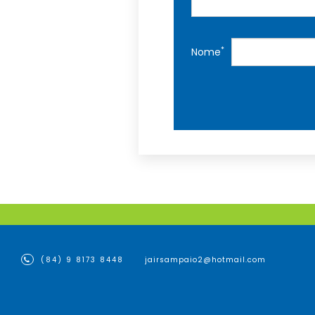
*
Nome
(84) 9 8173 8448
jairsampaio2@hotmail.com