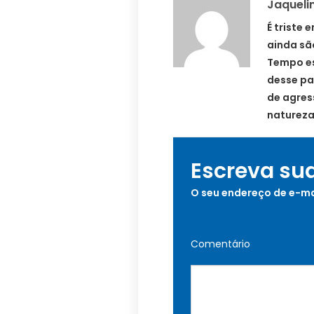
Jaqueli
É triste
ainda sã
Tempo es
desse pa
de agres
natureza
Escreva su
O seu endereço de e-ma
Comentário