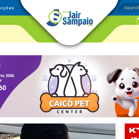
eições