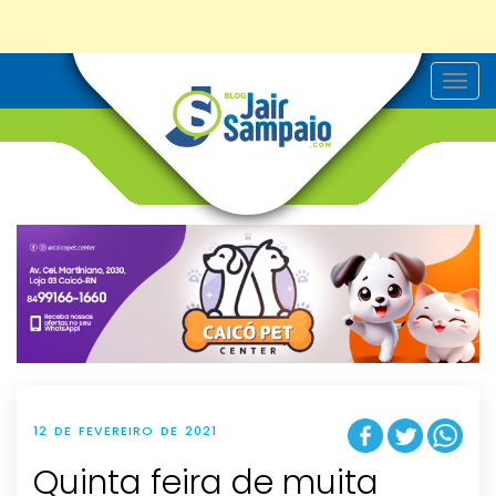
T
o
g
g
l
e
n
a
v
i
g
a
t
i
o
n
12 DE FEVEREIRO DE 2021
Quinta feira de muita