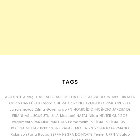
TAGS
ACIDENTE
Alcaçuz
ASSALTO
ASSEMBLEIA LEGISLATIVA DO RN
Assu
BATATA
Caicó
CARAÚBAS
Ceará
CHUVA
CORONEL AZEVEDO
CRIME
CRUZETA
currais novos
Dilma
Governo do RN
HOMICÍDIO
INCÊNDIO
JARDIM DE
PIRANHAS
JUCURUTU
LULA
Mossoró
NATAL
Nilda
NÉLTER QUEIROZ
Pagamento
PARAÍBA
PARELHAS
Parnamirim
POLÍCIA
POLÍCIA CIVIL
POLÍCIA MILITAR
Política
PRF
RAFAEL MOTTA
RN
ROBERTO GERMANO
Robinson Faria
Roubo
SERRA NEGRA DO NORTE
Temer
UFRN
Vivaldo