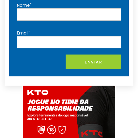
*
Nome
*
Email
ENVIAR