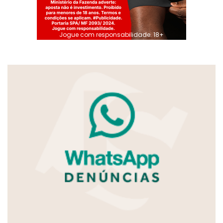
Jogue com responsabilidade. 18+